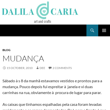
Skip
to
content
Search
Dee's Life
PRIMAR
MENU
BLOG
MUDANÇA
15 OCTOBER, 2010
DEE
2 COMMENTS
Sábado à s 8 da manhã estavamos vestidos e prontos para a
mudança. Pouco depois fui espreitar à janela e vi duas
carrinhas na rua, obviamente à procura de lugar para parar.
As caixas que tinhamos espalhadas pela casa foram levadas