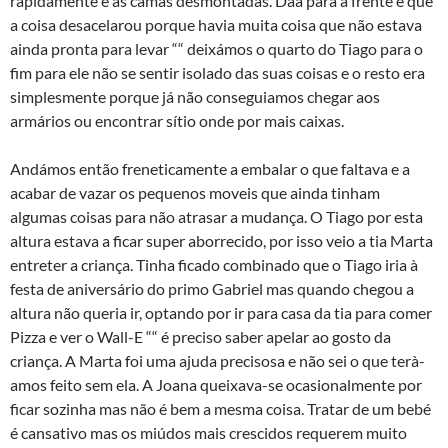
rapidamente e as camas desmontadas. Daà­ para a frente é que
a coisa desacelarou porque havia muita coisa que não estava
ainda pronta para levar ““ deixámos o quarto do Tiago para o
fim para ele não se sentir isolado das suas coisas e o resto era
simplesmente porque já não conseguiamos chegar aos
armários ou encontrar sí­tio onde por mais caixas.
Andámos então freneticamente a embalar o que faltava e a
acabar de vazar os pequenos moveis que ainda tinham
algumas coisas para não atrasar a mudança. O Tiago por esta
altura estava a ficar super aborrecido, por isso veio a tia Marta
entreter a criança. Tinha ficado combinado que o Tiago iria à
festa de aniversário do primo Gabriel mas quando chegou a
altura não queria ir, optando por ir para casa da tia para comer
Pizza e ver o Wall-E ““ é preciso saber apelar ao gosto da
criança. A Marta foi uma ajuda precisosa e não sei o que terà­
amos feito sem ela. A Joana queixava-se ocasionalmente por
ficar sozinha mas não é bem a mesma coisa. Tratar de um bebé
é cansativo mas os miúdos mais crescidos requerem muito