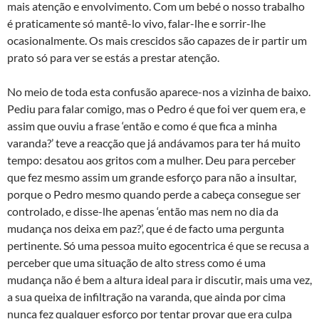
mais atenção e envolvimento. Com um bebé o nosso trabalho
é praticamente só mantê-lo vivo, falar-lhe e sorrir-lhe
ocasionalmente. Os mais crescidos são capazes de ir partir um
prato só para ver se estás a prestar atenção.
No meio de toda esta confusão aparece-nos a vizinha de baixo.
Pediu para falar comigo, mas o Pedro é que foi ver quem era, e
assim que ouviu a frase ‘então e como é que fica a minha
varanda?’ teve a reacção que já andávamos para ter há muito
tempo: desatou aos gritos com a mulher. Deu para perceber
que fez mesmo assim um grande esforço para não a insultar,
porque o Pedro mesmo quando perde a cabeça consegue ser
controlado, e disse-lhe apenas ‘então mas nem no dia da
mudança nos deixa em paz?’, que é de facto uma pergunta
pertinente. Só uma pessoa muito egocentrica é que se recusa a
perceber que uma situação de alto stress como é uma
mudança não é bem a altura ideal para ir discutir, mais uma vez,
a sua queixa de infiltração na varanda, que ainda por cima
nunca fez qualquer esforço por tentar provar que era culpa