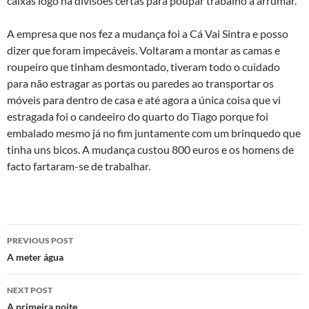
caixas logo na divisões certas para poupar trabalho a arrumar.
A empresa que nos fez a mudança foi a Cá Vai Sintra e posso
dizer que foram impecáveis. Voltaram a montar as camas e
roupeiro que tinham desmontado, tiveram todo o cuidado
para não estragar as portas ou paredes ao transportar os
móveis para dentro de casa e até agora a única coisa que vi
estragada foi o candeeiro do quarto do Tiago porque foi
embalado mesmo já no fim juntamente com um brinquedo que
tinha uns bicos. A mudança custou 800 euros e os homens de
facto fartaram-se de trabalhar.
Post
PREVIOUS POST
navigation
A meter água
NEXT POST
A primeira noite