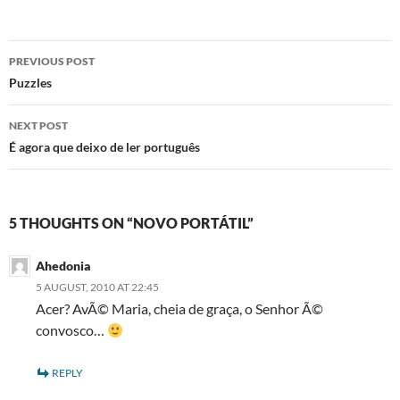
Post
PREVIOUS POST
navigation
Puzzles
NEXT POST
É agora que deixo de ler português
5 THOUGHTS ON “NOVO PORTÁTIL”
Ahedonia
5 AUGUST, 2010 AT 22:45
Acer? AvÃ© Maria, cheia de graça, o Senhor Ã©
convosco…
REPLY