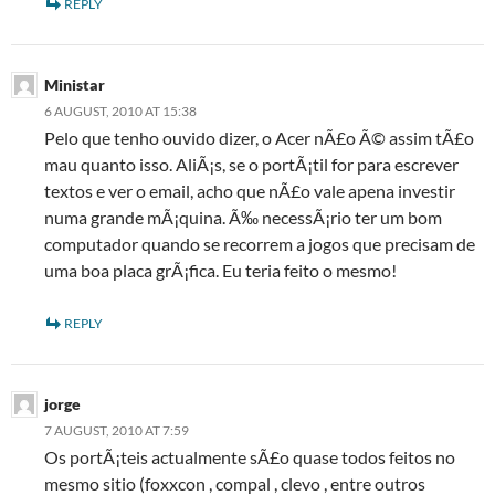
REPLY
Ministar
6 AUGUST, 2010 AT 15:38
Pelo que tenho ouvido dizer, o Acer nÃ£o Ã© assim tÃ£o
mau quanto isso. AliÃ¡s, se o portÃ¡til for para escrever
textos e ver o email, acho que nÃ£o vale apena investir
numa grande mÃ¡quina. Ã‰ necessÃ¡rio ter um bom
computador quando se recorrem a jogos que precisam de
uma boa placa grÃ¡fica. Eu teria feito o mesmo!
REPLY
jorge
7 AUGUST, 2010 AT 7:59
Os portÃ¡teis actualmente sÃ£o quase todos feitos no
mesmo sitio (foxxcon , compal , clevo , entre outros