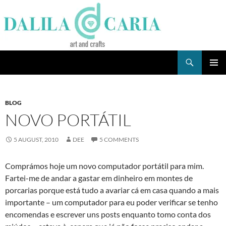
Skip
to
content
Search
Dee's Life
PRIMAR
MENU
BLOG
NOVO PORTÁTIL
5 AUGUST, 2010
DEE
5 COMMENTS
Comprámos hoje um novo computador portátil para mim.
Fartei-me de andar a gastar em dinheiro em montes de
porcarias porque está tudo a avariar cá em casa quando a mais
importante – um computador para eu poder verificar se tenho
encomendas e escrever uns posts enquanto tomo conta dos