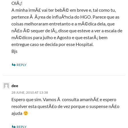
OlÃ¡!
A minha irmÃ£ vai ter bebÃ© em breve e, tal como tu,
pertence Ã Ã¡rea de influÃªncia do HGO. Parece que as
coisas melhoraram entretanto e a mÃ©dica dela, que
nÃ£o Ã© sequer de lÃ¡, disse que esteve a ver a escala de
mÃ©dicos para julho e Agosto e que estarÃ¡ bem
entregue caso se decida por esse Hospital.
Bjs
REPLY
dee
28 JUNE, 2010 AT 13:38
Espero que sim. Vamos Ã consulta amanhÃ£ e espero
resolver esta questÃ£o de vez porque o suspense nÃ£o
ajuda
REPLY