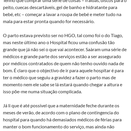
Tenho que comprar uma série de coisas – fraldas, discos para o
peito, cuecas descartáveis, gel de banho e hidratante para
bebé, etc – começar a lavar a roupa de bebé e meter tudo na
mala para estar pronta quando for necessário.
O parto estava previsto ser no HGO, tal como foi o do Tiago,
mas neste último ano o Hospital ficou uma confusão tão
grande que já não sei o que vai acontecer. Saà­ram uma série de
médicos e grande parte dos serviços estão a ser assegurado
por médicos contratados de quem não tenho ouvido nada de
bom. É claro que o objectivo de ir para aquele hospitar é para
ter o médico que seguiu a gravidez a fazer o parto mas de
momento nem ele sabe se lá estará quando chegar a altura e
isso põe-me numa situação complicada.
Já li que é até possível que a maternidade feche durante os
meses de verão, de acordo com o plano de contingencia do
hospital para quando há demasiados médicos de férias para
manter o bom funcionamento do serviço, mas ainda não