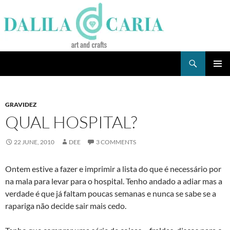
Skip
to
content
Search
Dee's Life
PRIMAR
MENU
GRAVIDEZ
QUAL HOSPITAL?
22 JUNE, 2010
DEE
3 COMMENTS
Ontem estive a fazer e imprimir a lista do que é necessário por
na mala para levar para o hospital. Tenho andado a adiar mas a
verdade é que já faltam poucas semanas e nunca se sabe se a
rapariga não decide sair mais cedo.