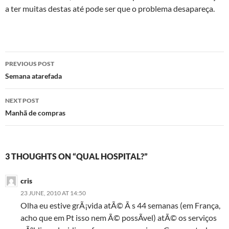
a ter muitas destas até pode ser que o problema desapareça.
Post
PREVIOUS POST
navigation
Semana atarefada
NEXT POST
Manhã de compras
3 THOUGHTS ON “QUAL HOSPITAL?”
cris
23 JUNE, 2010 AT 14:50
Olha eu estive grÃ¡vida atÃ© Ã s 44 semanas (em França,
acho que em Pt isso nem Ã© possÃ­vel) atÃ© os serviços