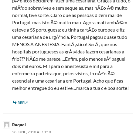
pÃºblicos decidirem fazer uma cesariana. Graças a tudo, o
miÃºdo sobreviveu e sem sequelas, mas nÃ£o Ã© muito
normal, tive sorte. Claro que as pessoas dizem mal de
Portugal, mas isto Ã© muito mau. Agora mal tambÃ©m
esteve a SS portuguesa: eu tinha cartÃ£o europeu e fiz
uma cesariana de urgÃªncia. Portugal pagou quase tudo
MENOS A ANESTESIA. FantÃ¡stico! SerÃ¡ que nos
hospitais portugueses as grÃ¡vidas fazem cesarianas a
frio??? NÃ£o me parece….Enfim, pelo menos sÃ³ paguei
dois mil euros. Mil para o anestesista e mil para a
enfermeira parteira que, pelos vistos, tb nÃ£o Ã©
essencial a uma cesariana em Portugal. Acho que ficas
melhor entregue do eu estive…marca a tua c e boa sorte!
REPLY
Raquel
28 JUNE, 2010 AT 13:10