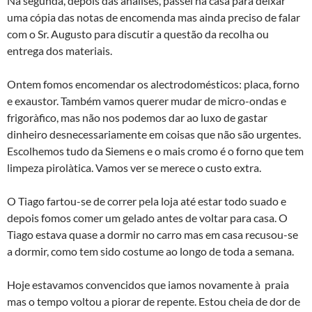
Na segunda, depois das análises, passei na casa para deixar
uma cópia das notas de encomenda mas ainda preciso de falar
com o Sr. Augusto para discutir a questão da recolha ou
entrega dos materiais.
Ontem fomos encomendar os alectrodomésticos: placa, forno
e exaustor. Também vamos querer mudar de micro-ondas e
frigorà­fico, mas não nos podemos dar ao luxo de gastar
dinheiro desnecessariamente em coisas que não são urgentes.
Escolhemos tudo da Siemens e o mais cromo é o forno que tem
limpeza pirolà­tica. Vamos ver se merece o custo extra.
O Tiago fartou-se de correr pela loja até estar todo suado e
depois fomos comer um gelado antes de voltar para casa. O
Tiago estava quase a dormir no carro mas em casa recusou-se
a dormir, como tem sido costume ao longo de toda a semana.
Hoje estavamos convencidos que iamos novamente à praia
mas o tempo voltou a piorar de repente. Estou cheia de dor de