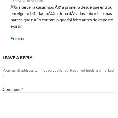
27 MAY, 2010 AT 11:55
Ã‰ a terceira casas mas Ã© a primeira desde que entrou
em vigor o IMI. TambÃ©m tinha dÃºvidas sobre isso mas
parece que nÃ£o contam o que foi feito antes do imposto
existir.
REPLY
LEAVE A REPLY
Your email address will not be published.
Required fields are marked
*
Comment
*