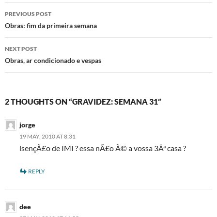
Post
PREVIOUS POST
navigation
Obras: fim da primeira semana
NEXT POST
Obras, ar condicionado e vespas
2 THOUGHTS ON “GRAVIDEZ: SEMANA 31”
jorge
19 MAY, 2010 AT 8:31
isençÃ£o de IMI ? essa nÃ£o Ã© a vossa 3Âª casa ?
REPLY
dee