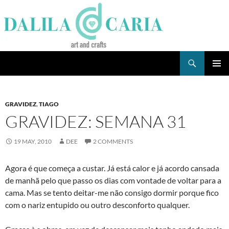
Skip
to
content
Search
Dee's Life
PRIMAR
MENU
GRAVIDEZ
,
TIAGO
GRAVIDEZ: SEMANA 31
19 MAY, 2010
DEE
2 COMMENTS
Agora é que começa a custar. Já está calor e já acordo cansada
de manhã pelo que passo os dias com vontade de voltar para a
cama. Mas se tento deitar-me não consigo dormir porque fico
com o nariz entupido ou outro desconforto qualquer.