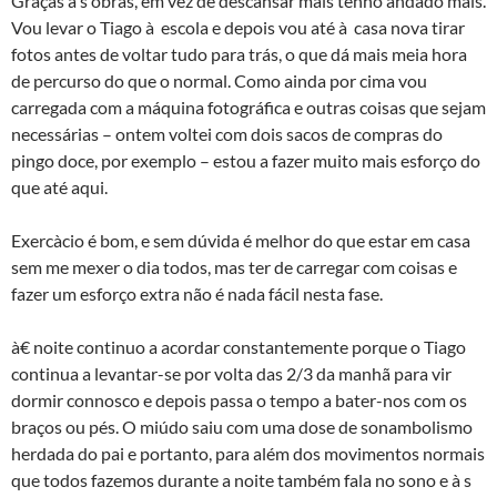
Graças à s obras, em vez de descansar mais tenho andado mais.
Vou levar o Tiago à escola e depois vou até à casa nova tirar
fotos antes de voltar tudo para trás, o que dá mais meia hora
de percurso do que o normal. Como ainda por cima vou
carregada com a máquina fotográfica e outras coisas que sejam
necessárias – ontem voltei com dois sacos de compras do
pingo doce, por exemplo – estou a fazer muito mais esforço do
que até aqui.
Exercà­cio é bom, e sem dúvida é melhor do que estar em casa
sem me mexer o dia todos, mas ter de carregar com coisas e
fazer um esforço extra não é nada fácil nesta fase.
à€ noite continuo a acordar constantemente porque o Tiago
continua a levantar-se por volta das 2/3 da manhã para vir
dormir connosco e depois passa o tempo a bater-nos com os
braços ou pés. O miúdo saiu com uma dose de sonambolismo
herdada do pai e portanto, para além dos movimentos normais
que todos fazemos durante a noite também fala no sono e à s