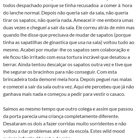
todos despachado porque se tinha recusadoa a comer à hora
do lanche normal. Depois não queria sair da sala, não queria
tirar os sapatos, não queria nada. Ameacei ir-me embora umas
duas vezes e cheguei a sair da sala. Ele correu atrás de mim mas
quando lhe disse que precisava de mudar de sapatos (porque
tinha as sapatilhas de ginastica que usa na sala) voltou tudo ao
mesmo. Acabei por mudar-lhe os sapatos sem colaboração e
ele ficou tão irritado com essa tortura incrà­vel que desatou a
berrar. Ainda tentou descalçar os sapatos outra vez e tive que
lhe segurar os bracinhos para não conseguir. Com esta
brincadeira toda demorei meia hora. Depois peguei nas malas
e comecei a sair da sala outra vez. Aqui ele percebeu que já não
ganhava mais nada e começou a pedir para vestir o casaco.
Saimos ao mesmo tempo que outro colega e assim que passou
da porta parecia uma criança completamente diferente.
Desataram os dois a fazer corridas muito sorridentes e não
voltou a dar problemas até sair da escola. Estes wild mood