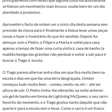
principalmente com receio que alguma coisa má acontecesse
se fizesse um movimento mais brusco, soube bem ter um dia
atarefado e produtivo.
Aproveitei o facto de ontem ser o único dia desta semana sem
previsão de chuva para ir finalmente a lisboa levar umas peças
novas e fazer o inventário do que foi vendido. Depois fui
almoçar com o Pedro, o Filipe e a Marta e voltei para casa
apenas a tempo de fazer uma curta visita à casa de banho (a
maldita bexiga das grávidas não perdoa) e voltar a sair para ir
buscar o Tiago à escola.
O Tiago parece alternar entre dias em que fica muito bem na
escola e dias em que faz uma birra desgraçada. Ontem
começou tudo muito bem – comeu, vestiu-se, etc – até ser
altura de sair. O Pedro tinha-lhe oferecido na noite anterior
um gel de banho em forma de Lightning McQueen, o seu carro
favorito do momento, e o Tiago gostou tanto daquilo que não
queria ir para a escola sem o levar. Como o carro é um frasco