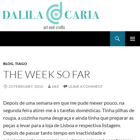
Skip
to
content
Search
Dee's Life
PRIMAR
MENU
BLOG
,
TIAGO
THE WEEK SO FAR
25 FEBRUARY, 2010
DEE
LEAVE A COMMENT
Depois de uma semana em que me pude mexer pouco, na
segunda feira atirei-me à s tarefas domésticas. Tinha pilhas de
roupa, a cozinha numa desgraça e ainda tinha que preparar as
peças a levar para a loja de Lisboa e respectiva listagem.
Depois de passar tanto tempo em inactividade e