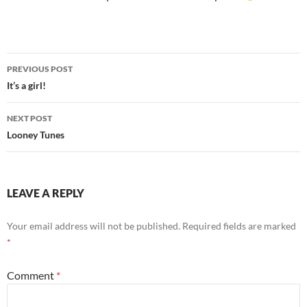
Post
PREVIOUS POST
navigation
It’s a girl!
NEXT POST
Looney Tunes
LEAVE A REPLY
Your email address will not be published.
Required fields are marked
*
Comment
*