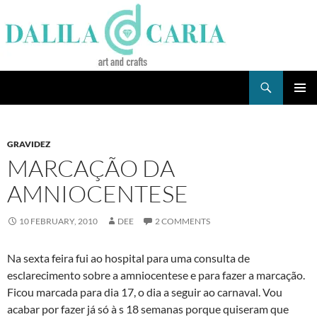
Skip
to
content
Search
Dee's Life
PRIMAR
MENU
GRAVIDEZ
MARCAÇÃO DA
AMNIOCENTESE
10 FEBRUARY, 2010
DEE
2 COMMENTS
Na sexta feira fui ao hospital para uma consulta de
esclarecimento sobre a amniocentese e para fazer a marcação.
Ficou marcada para dia 17, o dia a seguir ao carnaval. Vou
acabar por fazer já só à s 18 semanas porque quiseram que