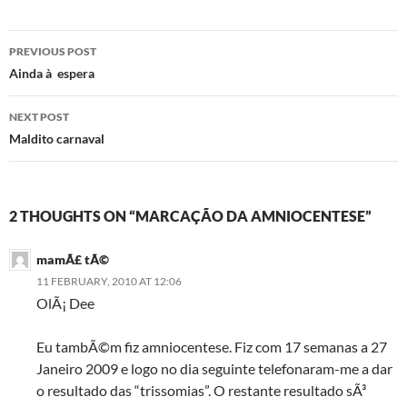
Post
PREVIOUS POST
navigation
Ainda à espera
NEXT POST
Maldito carnaval
2 THOUGHTS ON “MARCAÇÃO DA AMNIOCENTESE”
mamÃ£ tÃ©
11 FEBRUARY, 2010 AT 12:06
OlÃ¡ Dee
Eu tambÃ©m fiz amniocentese. Fiz com 17 semanas a 27
Janeiro 2009 e logo no dia seguinte telefonaram-me a dar
o resultado das “trissomias”. O restante resultado sÃ³