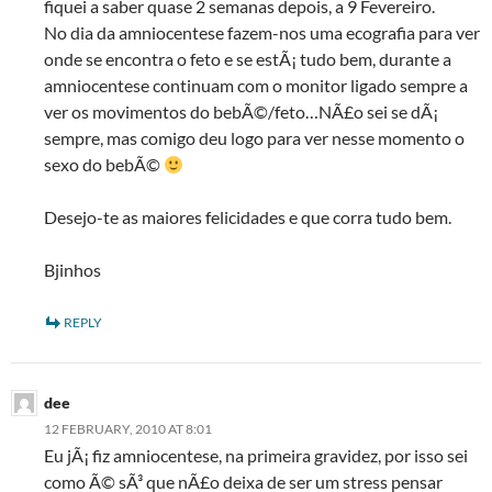
fiquei a saber quase 2 semanas depois, a 9 Fevereiro.
No dia da amniocentese fazem-nos uma ecografia para ver
onde se encontra o feto e se estÃ¡ tudo bem, durante a
amniocentese continuam com o monitor ligado sempre a
ver os movimentos do bebÃ©/feto…NÃ£o sei se dÃ¡
sempre, mas comigo deu logo para ver nesse momento o
sexo do bebÃ©
Desejo-te as maiores felicidades e que corra tudo bem.
Bjinhos
REPLY
dee
12 FEBRUARY, 2010 AT 8:01
Eu jÃ¡ fiz amniocentese, na primeira gravidez, por isso sei
como Ã© sÃ³ que nÃ£o deixa de ser um stress pensar