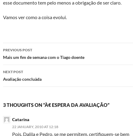
esse documento tem pelo menos a obrigação de ser claro.
Vamos ver como a coisa evolui.
Post
PREVIOUS POST
navigation
Mais um fim de semana com o Tiago doente
NEXT POST
Avaliação concluà­da
3 THOUGHTS ON “À€ ESPERA DA AVALIAÇÃO”
Catarina
22 JANUARY, 2010 AT 12:18
Pois, Dalila e Pedro, se me permitem, certifiquem-se bem