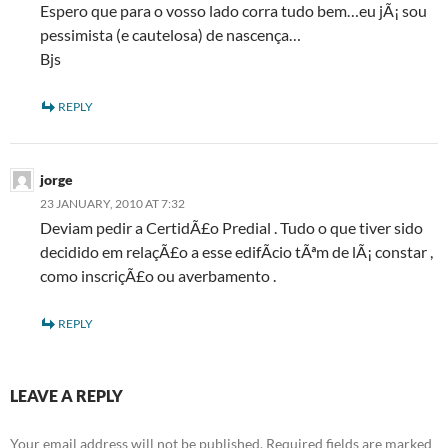
Espero que para o vosso lado corra tudo bem…eu jÃ¡ sou
pessimista (e cautelosa) de nascença…
Bjs
REPLY
jorge
23 JANUARY, 2010 AT 7:32
Deviam pedir a CertidÃ£o Predial . Tudo o que tiver sido
decidido em relaçÃ£o a esse edifÃ­cio tÃªm de lÃ¡ constar ,
como inscriçÃ£o ou averbamento .
REPLY
LEAVE A REPLY
Your email address will not be published.
Required fields are marked