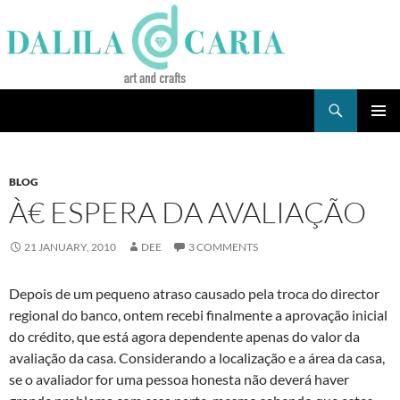
Skip
to
content
Search
Dee's Life
PRIMAR
MENU
BLOG
À€ ESPERA DA AVALIAÇÃO
21 JANUARY, 2010
DEE
3 COMMENTS
Depois de um pequeno atraso causado pela troca do director
regional do banco, ontem recebi finalmente a aprovação inicial
do crédito, que está agora dependente apenas do valor da
avaliação da casa. Considerando a localização e a área da casa,
se o avaliador for uma pessoa honesta não deverá haver