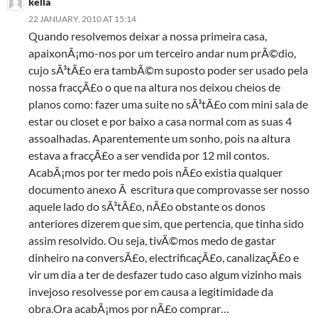
kella
22 JANUARY, 2010 AT 15:14
Quando resolvemos deixar a nossa primeira casa,
apaixonÃ¡mo-nos por um terceiro andar num prÃ©dio,
cujo sÃ³tÃ£o era tambÃ©m suposto poder ser usado pela
nossa fracçÃ£o o que na altura nos deixou cheios de
planos como: fazer uma suite no sÃ³tÃ£o com mini sala de
estar ou closet e por baixo a casa normal com as suas 4
assoalhadas. Aparentemente um sonho, pois na altura
estava a fracçÃ£o a ser vendida por 12 mil contos.
AcabÃ¡mos por ter medo pois nÃ£o existia qualquer
documento anexo Ã escritura que comprovasse ser nosso
aquele lado do sÃ³tÃ£o, nÃ£o obstante os donos
anteriores dizerem que sim, que pertencia, que tinha sido
assim resolvido. Ou seja, tivÃ©mos medo de gastar
dinheiro na conversÃ£o, electrificaçÃ£o, canalizaçÃ£o e
vir um dia a ter de desfazer tudo caso algum vizinho mais
invejoso resolvesse por em causa a legitimidade da
obra.Ora acabÃ¡mos por nÃ£o comprar…