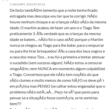
5 JANUARY, 2010 AT 20:32
De facto tambÃ©m lamento que a noite tenha ficado
estragada mas desculpa vou ter que te corrigir. NÃ£o
houve nenhum choque e as crianças nÃ£o sÃ£o da mesma
idade. O martim acabou de fazer um ano e o Tiago Tem
praticamente 3. Ã‰ verdade que as crianças da mesma
idade se batem… nÃ£o foi o caso atÃ© porque o Martim
nunca se chegou ao Tiago para lhe bater, para o empurrar
ou para lhe tirar brinquedos! Ã‰ a casa dos teus sogros e
a casa dos meus Tios… e eu fui a primeira a tentar atenuar
o sucedido (sem sucesso algum). NÃ£o estou a censurar
ninguÃ©m, nem NUNCA em momento algum culpabilizei
o Tiago. Concerteza que ele nÃ£o tem noçÃ£o do que
sÃ£o ciumes e muito menos de como NÃƒO os deve pÃ´r
em prÃ¡tica mas PENSO (se calhar estou enganada) que o
problema nÃ£o estÃ¡ aÃ­… Peço-te sÃ³ que pares para
pensar se a situaçÃ£o fosse contrÃ¡ria, se te sentirias
bem?!?