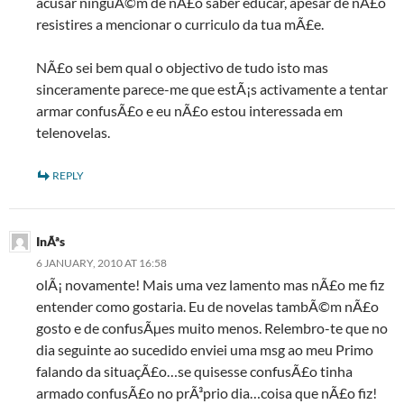
acusar ninguÃ©m de nÃ£o saber educar, apesar de nÃ£o
resistires a mencionar o curriculo da tua mÃ£e.
NÃ£o sei bem qual o objectivo de tudo isto mas
sinceramente parece-me que estÃ¡s activamente a tentar
armar confusÃ£o e eu nÃ£o estou interessada em
telenovelas.
REPLY
InÃªs
6 JANUARY, 2010 AT 16:58
olÃ¡ novamente! Mais uma vez lamento mas nÃ£o me fiz
entender como gostaria. Eu de novelas tambÃ©m nÃ£o
gosto e de confusÃµes muito menos. Relembro-te que no
dia seguinte ao sucedido enviei uma msg ao meu Primo
falando da situaçÃ£o…se quisesse confusÃ£o tinha
armado confusÃ£o no prÃ³prio dia…coisa que nÃ£o fiz!