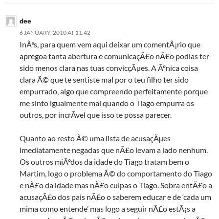
dee
6 JANUARY, 2010 AT 11:42
InÃªs, para quem vem aqui deixar um comentÃ¡rio que
apregoa tanta abertura e comunicaçÃ£o nÃ£o podias ter
sido menos clara nas tuas convicçÃµes. A Ãºnica coisa
clara Ã© que te sentiste mal por o teu filho ter sido
empurrado, algo que compreendo perfeitamente porque
me sinto igualmente mal quando o Tiago empurra os
outros, por incrÃ­vel que isso te possa parecer.
Quanto ao resto Ã© uma lista de acusaçÃµes
imediatamente negadas que nÃ£o levam a lado nenhum.
Os outros miÃºdos da idade do Tiago tratam bem o
Martim, logo o problema Ã© do comportamento do Tiago
e nÃ£o da idade mas nÃ£o culpas o Tiago. Sobra entÃ£o a
acusaçÃ£o dos pais nÃ£o o saberem educar e de ‘cada um
mima como entende’ mas logo a seguir nÃ£o estÃ¡s a