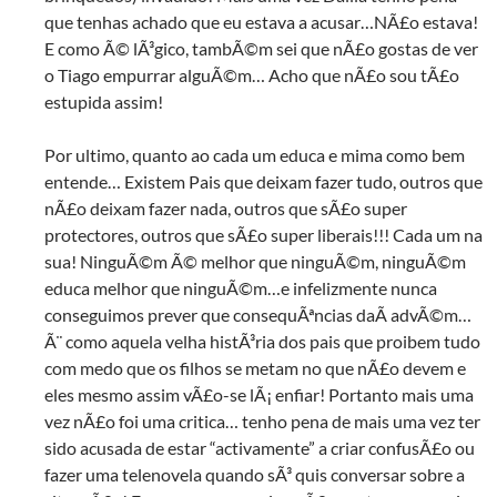
que tenhas achado que eu estava a acusar…NÃ£o estava!
E como Ã© lÃ³gico, tambÃ©m sei que nÃ£o gostas de ver
o Tiago empurrar alguÃ©m… Acho que nÃ£o sou tÃ£o
estupida assim!
Por ultimo, quanto ao cada um educa e mima como bem
entende… Existem Pais que deixam fazer tudo, outros que
nÃ£o deixam fazer nada, outros que sÃ£o super
protectores, outros que sÃ£o super liberais!!! Cada um na
sua! NinguÃ©m Ã© melhor que ninguÃ©m, ninguÃ©m
educa melhor que ninguÃ©m…e infelizmente nunca
conseguimos prever que consequÃªncias daÃ­ advÃ©m…
Ã¨ como aquela velha histÃ³ria dos pais que proibem tudo
com medo que os filhos se metam no que nÃ£o devem e
eles mesmo assim vÃ£o-se lÃ¡ enfiar! Portanto mais uma
vez nÃ£o foi uma critica… tenho pena de mais uma vez ter
sido acusada de estar “activamente” a criar confusÃ£o ou
fazer uma telenovela quando sÃ³ quis conversar sobre a