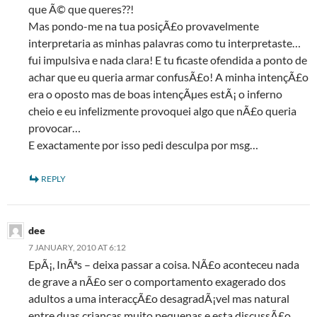
que Ã© que queres??!
Mas pondo-me na tua posiçÃ£o provavelmente
interpretaria as minhas palavras como tu interpretaste…
fui impulsiva e nada clara! E tu ficaste ofendida a ponto de
achar que eu queria armar confusÃ£o! A minha intençÃ£o
era o oposto mas de boas intençÃµes estÃ¡ o inferno
cheio e eu infelizmente provoquei algo que nÃ£o queria
provocar…
E exactamente por isso pedi desculpa por msg…
REPLY
dee
7 JANUARY, 2010 AT 6:12
EpÃ¡, InÃªs – deixa passar a coisa. NÃ£o aconteceu nada
de grave a nÃ£o ser o comportamento exagerado dos
adultos a uma interacçÃ£o desagradÃ¡vel mas natural
entre duas crianças muito pequenas e esta discussÃ£o