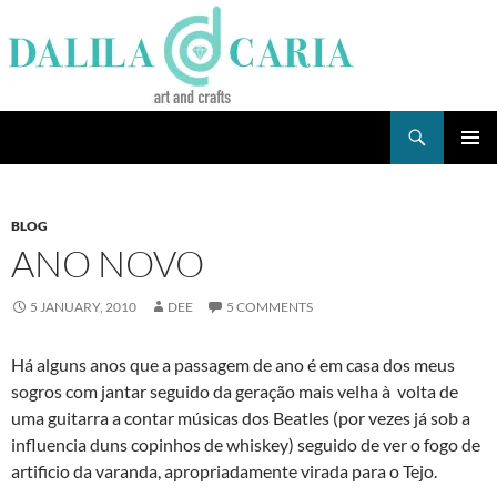
Skip
to
content
Search
Dee's Life
PRIMAR
MENU
BLOG
ANO NOVO
5 JANUARY, 2010
DEE
5 COMMENTS
Há alguns anos que a passagem de ano é em casa dos meus
sogros com jantar seguido da geração mais velha à volta de
uma guitarra a contar músicas dos Beatles (por vezes já sob a
influencia duns copinhos de whiskey) seguido de ver o fogo de
artificio da varanda, apropriadamente virada para o Tejo.