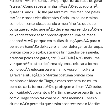
Eu bem nÃ£o me senti, atÃ© porque fui acusada de gerar
“stress”. Como sabes a minha mÃ£e Ã© educadora hÃ¡
quase 30 anos… jÃ¡ lhe passaram muitos meninos pelas
mÃ£os e todos eles diferentes. Cada um educa e mima
como bem entende… quando o meu filho faz qualquer
coisa que eu acho que nÃ£o deve, eu repreendo atÃ© ele
deixar de fazer e se for preciso apanhar uma palmada
apanha! AtÃ© porque em muitas situaçÃµes Ã© para o
bem dele (senÃ£o deixava-o lamber detergente da roupa,
brincar com o piaçaba, atirar os brinquedos pela janela,
arrancar pelos aos gatos, etc…). ATENÃ‡ÃƒO mais uma
vez que nÃ£o estou de forma alguma a criticar a forma
como vocÃªs educam ou ensinam o vosso filho. Para
agravar a situaçÃ£o o Martim costuma brincar com
meninos da idade do Tiago, e esses recebem-no muito
bem, de certa forma atÃ© o protegem e dizem “Ã© bebe,
com cuidado”, portanto o Martim chegou-se para Brincar
com o Tiago como faz com os outros meninos… Mas o
ciume nÃ£o permitiu que assim acontecesse e o Martim