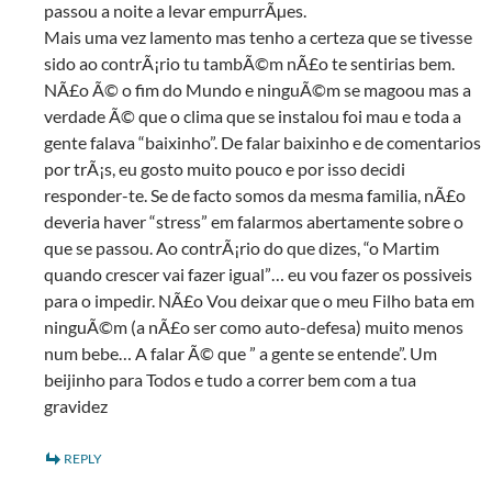
passou a noite a levar empurrÃµes.
Mais uma vez lamento mas tenho a certeza que se tivesse
sido ao contrÃ¡rio tu tambÃ©m nÃ£o te sentirias bem.
NÃ£o Ã© o fim do Mundo e ninguÃ©m se magoou mas a
verdade Ã© que o clima que se instalou foi mau e toda a
gente falava “baixinho”. De falar baixinho e de comentarios
por trÃ¡s, eu gosto muito pouco e por isso decidi
responder-te. Se de facto somos da mesma familia, nÃ£o
deveria haver “stress” em falarmos abertamente sobre o
que se passou. Ao contrÃ¡rio do que dizes, “o Martim
quando crescer vai fazer igual”… eu vou fazer os possiveis
para o impedir. NÃ£o Vou deixar que o meu Filho bata em
ninguÃ©m (a nÃ£o ser como auto-defesa) muito menos
num bebe… A falar Ã© que ” a gente se entende”. Um
beijinho para Todos e tudo a correr bem com a tua
gravidez
REPLY