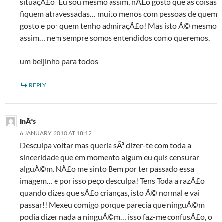
situaçÃ£o! Eu sou mesmo assim, nÃ£o gosto que as coisas
fiquem atravessadas… muito menos com pessoas de quem
gosto e por quem tenho admiraçÃ£o! Mas isto Ã© mesmo
assim… nem sempre somos entendidos como queremos.
um beijinho para todos
REPLY
InÃªs
6 JANUARY, 2010 AT 18:12
Desculpa voltar mas queria sÃ³ dizer-te com toda a
sinceridade que em momento algum eu quis censurar
alguÃ©m. NÃ£o me sinto Bem por ter passado essa
imagem… e por isso peço desculpa! Tens Toda a razÃ£o
quando dizes que sÃ£o crianças, isto Ã© normal e vai
passar!! Mexeu comigo porque parecia que ninguÃ©m
podia dizer nada a ninguÃ©m… isso faz-me confusÃ£o, o