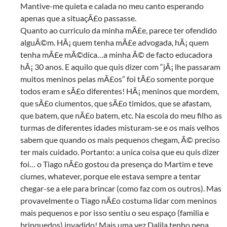
Mantive-me quieta e calada no meu canto esperando
apenas que a situaçÃ£o passasse.
Quanto ao curriculo da minha mÃ£e, parece ter ofendido
alguÃ©m. HÃ¡ quem tenha mÃ£e advogada, hÃ¡ quem
tenha mÃ£e mÃ©dica…a minha Ã© de facto educadora
hÃ¡ 30 anos. E aquilo que quis dizer com “jÃ¡ lhe passaram
muitos meninos pelas mÃ£os” foi tÃ£o somente porque
todos eram e sÃ£o diferentes! HÃ¡ meninos que mordem,
que sÃ£o ciumentos, que sÃ£o timidos, que se afastam,
que batem, que nÃ£o batem, etc. Na escola do meu filho as
turmas de diferentes idades misturam-se e os mais velhos
sabem que quando os mais pequenos chegam, Ã© preciso
ter mais cuidado. Portanto: a unica coisa que eu quis dizer
foi… o Tiago nÃ£o gostou da presença do Martim e teve
ciumes, whatever, porque ele estava sempre a tentar
chegar-se a ele para brincar (como faz com os outros). Mas
provavelmente o Tiago nÃ£o costuma lidar com meninos
mais pequenos e por isso sentiu o seu espaço (familia e
brinquedos) invadido! Mais uma vez Dalila tenho pena