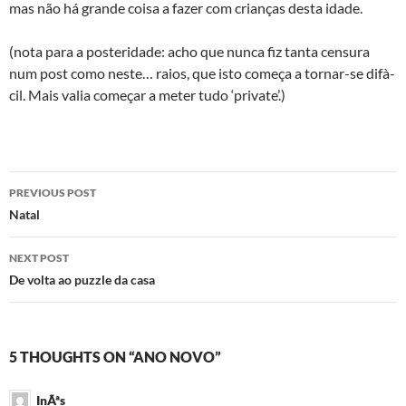
mas não há grande coisa a fazer com crianças desta idade.
(nota para a posteridade: acho que nunca fiz tanta censura
num post como neste… raios, que isto começa a tornar-se difà­
cil. Mais valia começar a meter tudo ‘private’.)
Post
PREVIOUS POST
navigation
Natal
NEXT POST
De volta ao puzzle da casa
5 THOUGHTS ON “ANO NOVO”
InÃªs