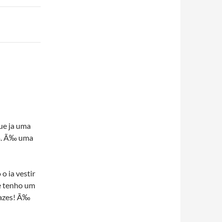
ue ja uma
ma. Ã‰ uma
o ia vestir
ue tenho um
pazes! Ã‰