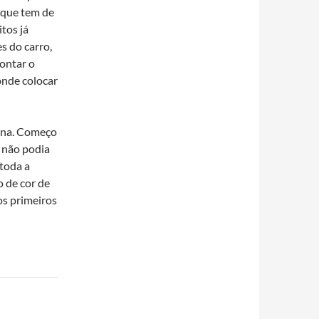
o que tem de
itos já
s do carro,
ontar o
onde colocar
nina. Começo
’ não podia
 toda a
o de cor de
os primeiros