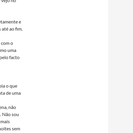
 vejo no
etamente e
até ao fim.
o com o
como uma
pelo facto
bia o que
nta de uma
ena, não
. Não sou
 mais
 noites sem