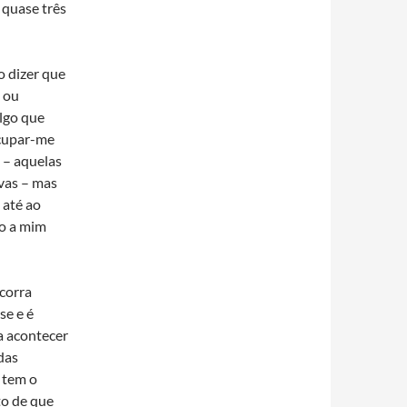
quase três
 dizer que
 ou
algo que
ocupar-me
 – aquelas
vas – mas
 até ao
ão a mim
corra
se e é
a acontecer
das
, tem o
to de que