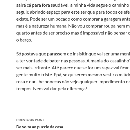
sairá cá para fora saudável, a minha vida segue o caminh
seguir, abrindo espaço para este ser que para todos os efe
existe. Pode ser um bocado como comprar a garagem ante
mas é a natureza humana. Não vou comprar roupa nem m
quarto antes de ser preciso mas é impossível não pensar 
o berço.
Só gostava que parassem de insisitir que vai ser uma me
a ter vontade de bater nas pessoas. A mania do ‘casalinho
ser mais irritante. Até parece que se for um rapaz vai ficar
gente muito triste. Epá, se quiserem mesmo vestir o miúd
rosa e dar-lhe bonecas não vejo qualquer impedimento n
tempos. Nem vai dar pela diferença!
Post
PREVIOUS POST
navigation
De volta ao puzzle da casa