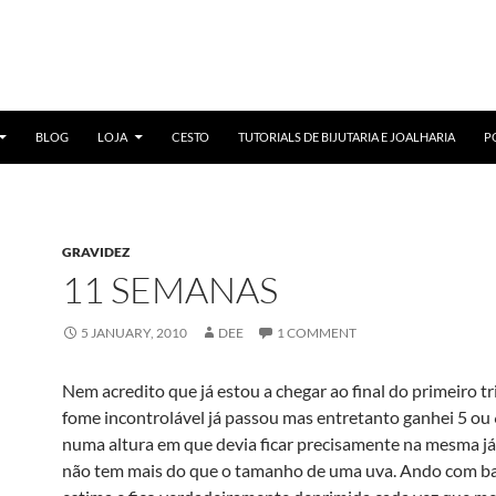
BLOG
LOJA
CESTO
TUTORIALS DE BIJUTARIA E JOALHARIA
P
GRAVIDEZ
11 SEMANAS
5 JANUARY, 2010
DEE
1 COMMENT
Nem acredito que já estou a chegar ao final do primeiro tr
fome incontrolável já passou mas entretanto ganhei 5 ou 6
numa altura em que devia ficar precisamente na mesma já
não tem mais do que o tamanho de uma uva. Ando com ba