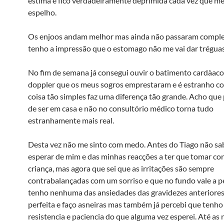
estima e fico verdadeiramente deprimida cada vez que me
espelho.
Os enjoos andam melhor mas ainda não passaram compl
tenho a impressão que o estomago não me vai dar tréguas 
No fim de semana já consegui ouvir o batimento cardà­ac
doppler que os meus sogros emprestaram e é estranho 
coisa tão simples faz uma diferença tão grande. Acho que 
de ser em casa e não no consultório médico torna tudo
estranhamente mais real.
Desta vez não me sinto com medo. Antes do Tiago não sa
esperar de mim e das minhas reacções a ter que tomar co
criança, mas agora que sei que as irritações são sempre
contrabalançadas com um sorriso e que no fundo vale a p
tenho nenhuma das ansiedades das gravidezes anteriores
perfeita e faço asneiras mas também já percebi que tenho
resistencia e paciencia do que alguma vez esperei. Até as