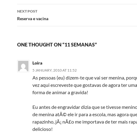
NEXT POST
Reserva e vacina
ONE THOUGHT ON “11 SEMANAS”
Loira
5 JANUARY, 2010 AT 11:52
As pessoas (eu) dizem-te que vai ser menina, porq
vez aqui escreveste que gostavas de agora ter u
forma de animar a gravida!
Eu antes de engravidar dizia que se tivesse menino 
de menina atÃ© ele ir para a escola, mas agora q
rapazinho, jÃ¡ nÃ£o me importava de ter mais ra
delicioso!