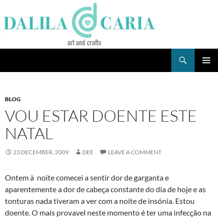
Skip
to
content
Search
Dee's Life
PRIMAR
MENU
BLOG
VOU ESTAR DOENTE ESTE
NATAL
23 DECEMBER, 2009
DEE
LEAVE A COMMENT
Ontem à noite comecei a sentir dor de garganta e
aparentemente a dor de cabeça constante do dia de hoje e as
tonturas nada tiveram a ver com a noite de insónia. Estou
doente. O mais provavel neste momento é ter uma infecção na