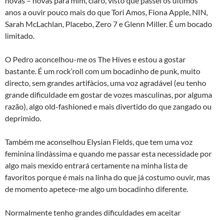
novas – novas para mim, claro, visto que passei os últimos
anos a ouvir pouco mais do que Tori Amos, Fiona Apple, NIN,
Sarah McLachlan, Placebo, Zero 7 e Glenn Miller. É um bocado
limitado.
O Pedro aconcelhou-me os The Hives e estou a gostar
bastante. É um rock’roll com um bocadinho de punk, muito
directo, sem grandes artifà­cios, uma voz agradável (eu tenho
grande dificuldade em gostar de vozes masculinas, por alguma
razão), algo old-fashioned e mais divertido do que zangado ou
deprimido.
Também me aconselhou Elysian Fields, que tem uma voz
feminina lindà­ssima e quando me passar esta necessidade por
algo mais mexido entrará certamente na minha lista de
favoritos porque é mais na linha do que já costumo ouvir, mas
de momento apetece-me algo um bocadinho diferente.
Normalmente tenho grandes dificuldades em aceitar