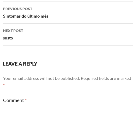
Post
PREVIOUS POST
navigation
Sintomas do último mês
NEXT POST
susto
LEAVE A REPLY
Your email address will not be published.
Required fields are marked
*
Comment
*