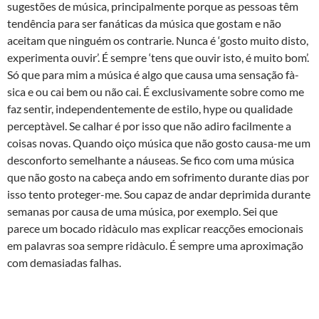
sugestões de música, principalmente porque as pessoas têm
tendência para ser fanáticas da música que gostam e não
aceitam que ninguém os contrarie. Nunca é ‘gosto muito disto,
experimenta ouvir’. É sempre ‘tens que ouvir isto, é muito bom’.
Só que para mim a música é algo que causa uma sensação fà­
sica e ou cai bem ou não cai. É exclusivamente sobre como me
faz sentir, independentemente de estilo, hype ou qualidade
perceptà­vel. Se calhar é por isso que não adiro facilmente a
coisas novas. Quando oiço música que não gosto causa-me um
desconforto semelhante a náuseas. Se fico com uma música
que não gosto na cabeça ando em sofrimento durante dias por
isso tento proteger-me. Sou capaz de andar deprimida durante
semanas por causa de uma música, por exemplo. Sei que
parece um bocado ridà­culo mas explicar reacções emocionais
em palavras soa sempre ridà­culo. É sempre uma aproximação
com demasiadas falhas.