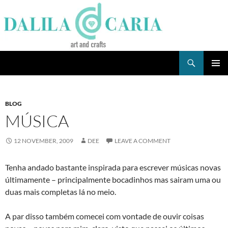
Skip
to
content
Search
Dee's Life
PRIMAR
MENU
BLOG
MÚSICA
12 NOVEMBER, 2009
DEE
LEAVE A COMMENT
Tenha andado bastante inspirada para escrever músicas novas
últimamente – principalmente bocadinhos mas sairam uma ou
duas mais completas lá no meio.
A par disso também comecei com vontade de ouvir coisas