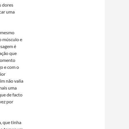
s dores
rcar uma
o mesmo
 o músculo e
ssagem é
sação que
 momento
go e com o
ior
im não valia
 mais uma
que de facto
vez por
, que tinha