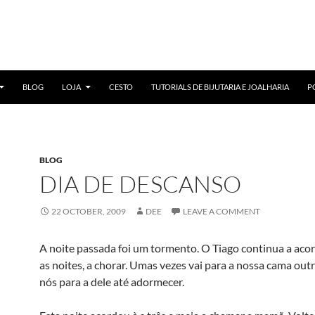
BLOG
LOJA
CESTO
TUTORIALS DE BIJUTARIA E JOALHARIA
P
BLOG
DIA DE DESCANSO
22 OCTOBER, 2009
DEE
LEAVE A COMMENT
A noite passada foi um tormento. O Tiago continua a aco
as noites, a chorar. Umas vezes vai para a nossa cama ou
nós para a dele até adormecer.