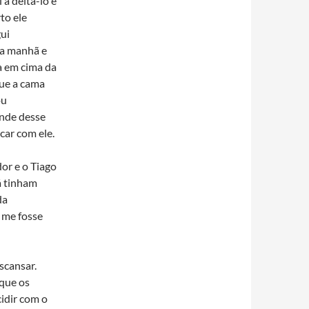
 a deitá-lo e
to ele
ui
da manhã e
a em cima da
que a cama
ou
nde desse
car com ele.
or e o Tiago
á tinham
da
 me fosse
scansar.
 que os
idir com o