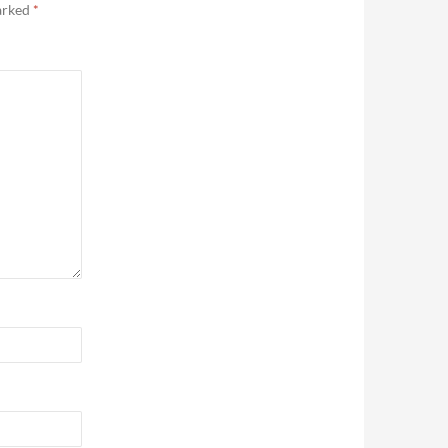
marked
*