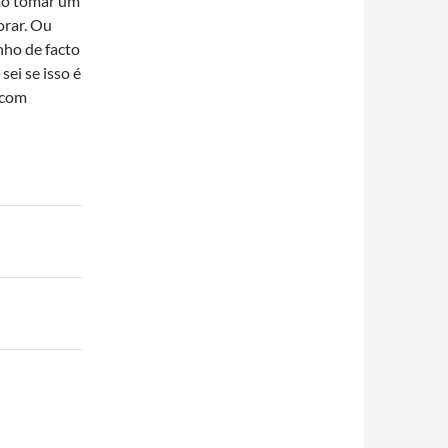
mo tomar um
orar. Ou
nho de facto
ei se isso é
 com