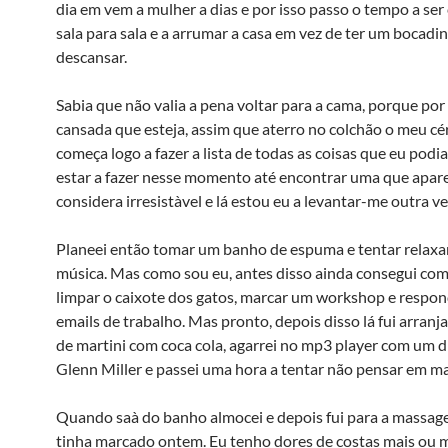
dia em vem a mulher a dias e por isso passo o tempo a ser
sala para sala e a arrumar a casa em vez de ter um bocadi
descansar.
Sabia que não valia a pena voltar para a cama, porque por
cansada que esteja, assim que aterro no colchão o meu cé
começa logo a fazer a lista de todas as coisas que eu podi
estar a fazer nesse momento até encontrar uma que apa
considera irresistà­vel e lá estou eu a levantar-me outra ve
Planeei então tomar um banho de espuma e tentar relaxar
música. Mas como sou eu, antes disso ainda consegui com
limpar o caixote dos gatos, marcar um workshop e respon
emails de trabalho. Mas pronto, depois disso lá fui arran
de martini com coca cola, agarrei no mp3 player com um d
Glenn Miller e passei uma hora a tentar não pensar em ma
Quando saà­ do banho almocei e depois fui para a massa
tinha marcado ontem. Eu tenho dores de costas mais ou