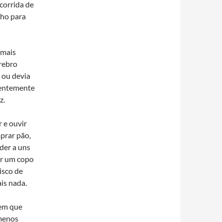
 corrida de
nho para
 mais
rebro
a ou devia
rentemente
z.
 e ouvir
prar pão,
der a uns
jar um copo
isco de
is nada.
gem que
 menos