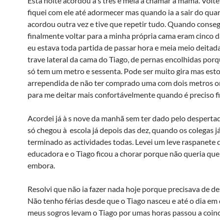
Esta noite acordou à s três e meia a chamar a mamã. Voltei
fiquei com ele até adormecer mas quando ia a sair do quar
acordou outra vez e tive que repetir tudo. Quando conseg
finalmente voltar para a minha própria cama eram cinco 
eu estava toda partida de passar hora e meia meio deitad
trave lateral da cama do Tiago, de pernas encolhidas por
só tem um metro e sessenta. Pode ser muito gira mas est
arrependida de não ter comprado uma com dois metros o
para me deitar mais confortávelmente quando é preciso fi
Acordei já à s nove da manhã sem ter dado pelo despertad
só chegou à escola já depois das dez, quando os colegas j
terminado as actividades todas. Levei um leve raspanete 
educadora e o Tiago ficou a chorar porque não queria que
embora.
Resolvi que não ia fazer nada hoje porque precisava de de
Não tenho férias desde que o Tiago nasceu e até o dia em
meus sogros levam o Tiago por umas horas passou a coinc