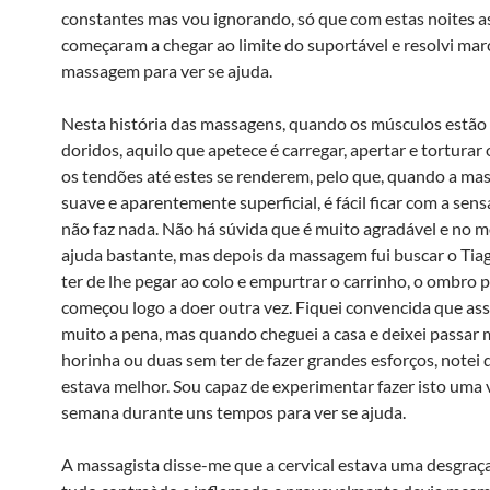
constantes mas vou ignorando, só que com estas noites a
começaram a chegar ao limite do suportável e resolvi ma
massagem para ver se ajuda.
Nesta história das massagens, quando os músculos estã
doridos, aquilo que apetece é carregar, apertar e torturar
os tendões até estes se renderem, pelo que, quando a ma
suave e aparentemente superficial, é fácil ficar com a sen
não faz nada. Não há súvida que é muito agradável e no
ajuda bastante, mas depois da massagem fui buscar o Tia
ter de lhe pegar ao colo e empurtrar o carrinho, o ombro p
começou logo a doer outra vez. Fiquei convencida que ass
muito a pena, mas quando cheguei a casa e deixei passar
horinha ou duas sem ter de fazer grandes esforços, notei 
estava melhor. Sou capaz de experimentar fazer isto uma 
semana durante uns tempos para ver se ajuda.
A massagista disse-me que a cervical estava uma desgraça