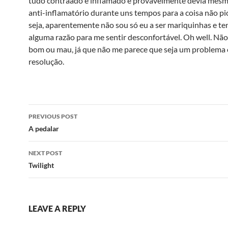
tudo contraà­do e inflamado e provavelmente devia mes
anti-inflamatório durante uns tempos para a coisa não pi
seja, aparentemente não sou só eu a ser mariquinhas e te
alguma razão para me sentir desconfortável. Oh well. Não s
bom ou mau, já que não me parece que seja um problema
resolução.
Post
PREVIOUS POST
navigation
A pedalar
NEXT POST
Twilight
LEAVE A REPLY