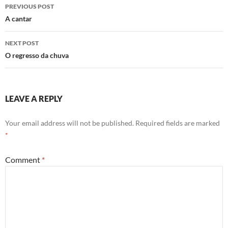
Post
PREVIOUS POST
navigation
A cantar
NEXT POST
O regresso da chuva
LEAVE A REPLY
Your email address will not be published.
Required fields are marked
*
Comment
*