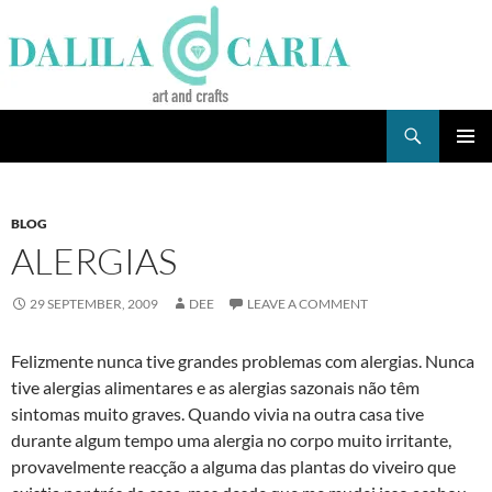
Skip
to
content
Search
Dee's Life
PRIMAR
MENU
BLOG
ALERGIAS
29 SEPTEMBER, 2009
DEE
LEAVE A COMMENT
Felizmente nunca tive grandes problemas com alergias. Nunca
tive alergias alimentares e as alergias sazonais não têm
sintomas muito graves. Quando vivia na outra casa tive
durante algum tempo uma alergia no corpo muito irritante,
provavelmente reacção a alguma das plantas do viveiro que