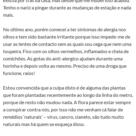
existia por trás da casa, mas desde que me mudei isso acabou.
Tenho o nariz a pingar durante as mudanças de estação e nada
mais.
No último ano, porém comecei a ter sintomas de alergia nos
olhos e tem sido bastante irritante porque isso impede-me de
usar as lentes de contacto sem as quais sou cega que nem uma
toupeira. Fico com os olhos vermelhos, inflamados e cheia de
comichões. As gotas do anti-alergico ajudam durante uma
horinha e depois volta ao mesmo. Preciso de uma droga que
funcione, raios!
Estou convencida que a culpa disto é de alguma das plantas
que foram plantadas recentemente ao longo da linha do metro,
porque de resto não mudou nada. A flora parece estar sempre
a conspirar contra nós, por isso não me venham cá falar de
remédios ‘naturais’ – virus, cancro, cianeto, são tudo muito
naturais mas há quem se esqueça disso.