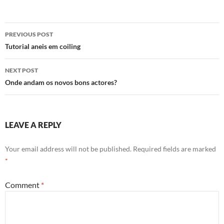
Post
PREVIOUS POST
navigation
Tutorial aneis em coiling
NEXT POST
Onde andam os novos bons actores?
LEAVE A REPLY
Your email address will not be published.
Required fields are marked
*
Comment
*