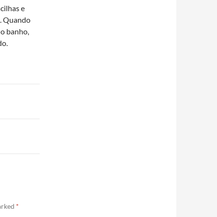
cilhas e
o. Quando
do banho,
do.
marked
*