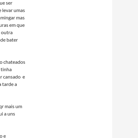
ue ser
e levar umas
ramingar mas
turas em que
 outra
ode bater
to chateados
 tinha
ar cansado e
a tarde a
aqr mais um
ui a uns
o e