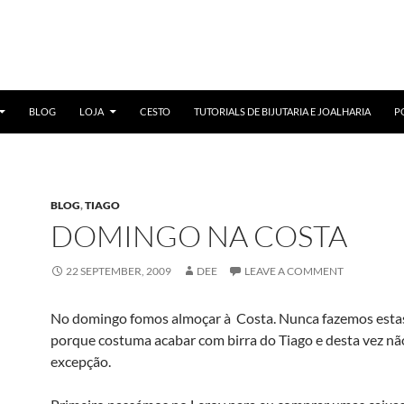
BLOG
LOJA
CESTO
TUTORIALS DE BIJUTARIA E JOALHARIA
P
BLOG
,
TIAGO
DOMINGO NA COSTA
22 SEPTEMBER, 2009
DEE
LEAVE A COMMENT
No domingo fomos almoçar à Costa. Nunca fazemos estas
porque costuma acabar com birra do Tiago e desta vez não
excepção.