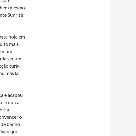
s com
 cabem mesmo
nte Sunrise
osta hoje em
muito mais
ser um
dia ser um
cção turà­
ou mas lá
sa e acabou
à´ e outra
o é a
convencer o
sa de banho
olveu que