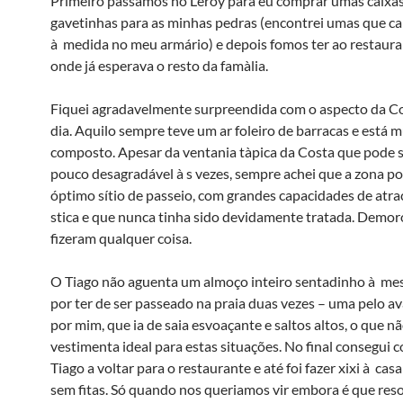
Primeiro passámos no Leroy para eu comprar umas caixa
gavetinhas para as minhas pedras (encontrei umas que
à medida no meu armário) e depois fomos ter ao restaura
onde já esperava o resto da famà­lia.
Fiquei agradavelmente surpreendida com o aspecto da C
dia. Aquilo sempre teve um ar foleiro de barracas e está 
composto. Apesar da ventania tà­pica da Costa que pode 
pouco desagradável à s vezes, sempre achei que a zona po
óptimo sí­tio de passeio, com grandes capacidades de atra
stica e que nunca tinha sido devidamente tratada. Demor
fizeram qualquer coisa.
O Tiago não aguenta um almoço inteiro sentadinho à me
por ter de ser passeado na praia duas vezes – uma pelo av
por mim, que ia de saia esvoaçante e saltos altos, o que nã
vestimenta ideal para estas situações. No final consegui 
Tiago a voltar para o restaurante e até foi fazer xixi à ca
sem fitas. Só quando nos queriamos vir embora é que res