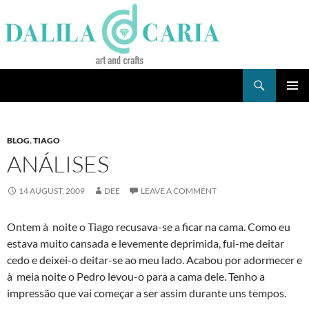
Skip
to
content
Search
Dee's Life
PRIMAR
MENU
BLOG
,
TIAGO
ANÁLISES
14 AUGUST, 2009
DEE
LEAVE A COMMENT
Ontem à noite o Tiago recusava-se a ficar na cama. Como eu
estava muito cansada e levemente deprimida, fui-me deitar
cedo e deixei-o deitar-se ao meu lado. Acabou por adormecer e
à meia noite o Pedro levou-o para a cama dele. Tenho a
impressão que vai começar a ser assim durante uns tempos.