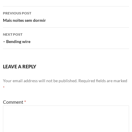
Post
PREVIOUS POST
navigation
Mais noites sem dormir
NEXT POST
– Bending wire
LEAVE A REPLY
Your email address will not be published.
Required fields are marked
*
Comment
*