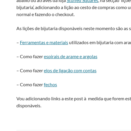
abaixo ou através da loja
Stuffed Squares
, na secção ‘liçõ
bijutaria’, adicionando a lição ao cesto de compras como
normal e fazendo o checkout.
As lições de bijutaria disponà­veis neste momento são as 
–
Ferramentas e materiais
utilizados em bijutaria com ar
– Como fazer
espirais de arame e argolas
– Como fazer
elos de ligação com contas
– Como fazer
fechos
Vou adicionando links a este post à medida que forem e
disponà­veis.