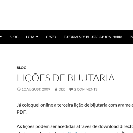
BLOG
LOJA
CESTO
TUTORIALS DE BIJUTARIA E JOALHARIA
P
BLOG
LIÇÕES DE BIJUTARIA
12 AUGUST, 2009
DEE
2 COMMENTS
Já coloquei online a terceira lição de bijutaria com aram
PDF.
As lições podem ser acedidas através de download directo