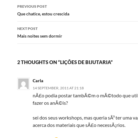
Post
PREVIOUS POST
navigation
Que chatice, estou crescida
NEXT POST
Mais noites sem dormir
2 THOUGHTS ON “LIÇÕES DE BIJUTARIA”
Carla
14 SEPTEMBER, 2011 AT 21:18
nÃ£o podia postar tambÃ©m o mÃ©todo que util
fazer os anÃ©is?
sei dos seus workshops, mas queria sÃ³ ter uma va
acerca dos materiais que sÃ£o necessÃ¡rios.