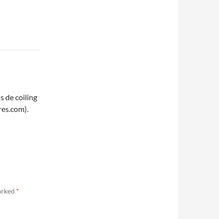
s de coiling
res.com).
marked
*