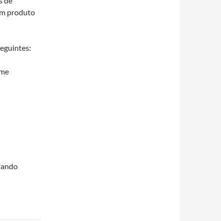
es de
 um produto
seguintes:
ame
stando