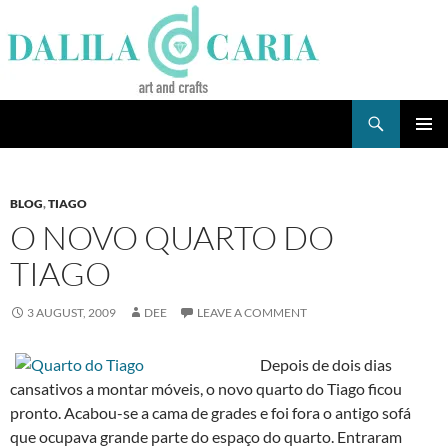
Skip
to
content
Search
Dee's Life
PRIMAR
MENU
BLOG
,
TIAGO
O NOVO QUARTO DO
TIAGO
3 AUGUST, 2009
DEE
LEAVE A COMMENT
Depois de dois dias
cansativos a montar móveis, o novo quarto do Tiago ficou
pronto. Acabou-se a cama de grades e foi fora o antigo sofá
que ocupava grande parte do espaço do quarto. Entraram