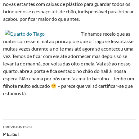
novas estantes com caixas de plástico para guardar todos os
brinquedos e o espaço útil de chão, indispensável para brincar,
acabou por ficar maior do que antes.
Tinhamos receio que
as
noites corressem mal ao princà­pio e que o Tiago se levantasse
muitas vezes durante a noite mas até agora só aconteceu uma
vez. Temos de ficar com ele até adormecer mas depois só se
levanta de manhã, por volta das oito e meia. Vai até ao nosso
quarto, abre a porta e fica sentado no chão do hall à nossa
espera. Não chama por nós nem faz muito barulho – tenho um
filhote muito educado
– parece que vai só certificar-se que
estamos lá.
Post
PREVIOUS POST
navigation
P balão!