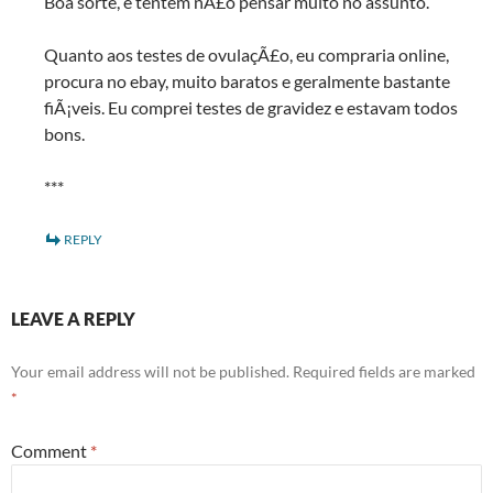
Boa sorte, e tentem nÃ£o pensar muito no assunto.
Quanto aos testes de ovulaçÃ£o, eu compraria online,
procura no ebay, muito baratos e geralmente bastante
fiÃ¡veis. Eu comprei testes de gravidez e estavam todos
bons.
***
REPLY
LEAVE A REPLY
Your email address will not be published.
Required fields are marked
*
Comment
*