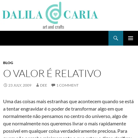
Skip
to
content
Search
Dee's Life
PRIMAR
MENU
BLOG
O VALOR É RELATIVO
23 JULY, 2009
DEE
1 COMMENT
Uma das coisas mais estranhas que acontecem quando se está
a tentar engravidar é o poder de transformar algo em que
normalmente não pensamos no centro do universo, algo de
que normalmente nos queremos livrar o mais rapidamente
possível em qualquer coisa verdadeiramente preciosa. Para