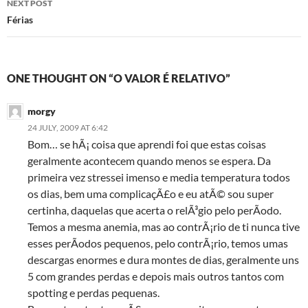
NEXT POST
Férias
ONE THOUGHT ON “O VALOR É RELATIVO”
morgy
24 JULY, 2009 AT 6:42
Bom… se hÃ¡ coisa que aprendi foi que estas coisas
geralmente acontecem quando menos se espera. Da
primeira vez stressei imenso e media temperatura todos
os dias, bem uma complicaçÃ£o e eu atÃ© sou super
certinha, daquelas que acerta o relÃ³gio pelo perÃ­odo.
Temos a mesma anemia, mas ao contrÃ¡rio de ti nunca tive
esses perÃ­odos pequenos, pelo contrÃ¡rio, temos umas
descargas enormes e dura montes de dias, geralmente uns
5 com grandes perdas e depois mais outros tantos com
spotting e perdas pequenas.