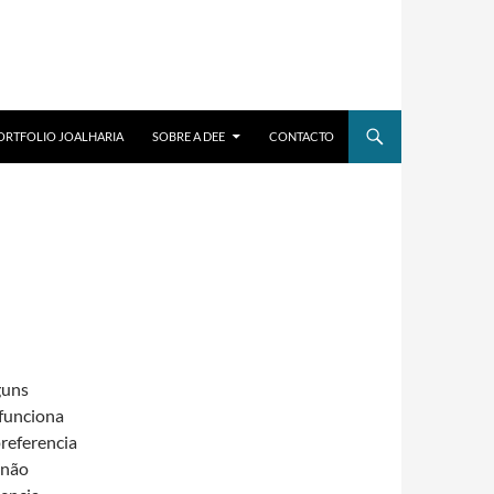
ORTFOLIO JOALHARIA
SOBRE A DEE
CONTACTO
guns
 funciona
preferencia
 não