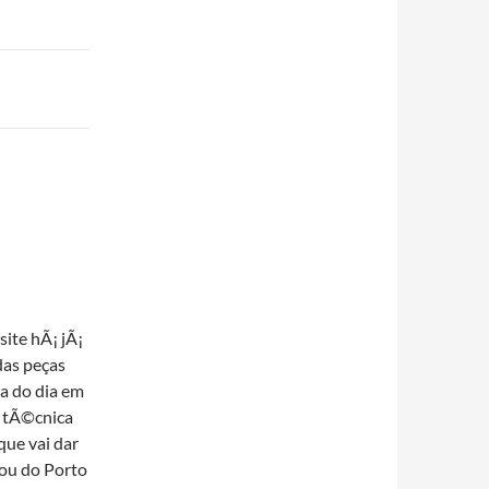
ite hÃ¡ jÃ¡
das peças
a do dia em
a tÃ©cnica
que vai dar
sou do Porto