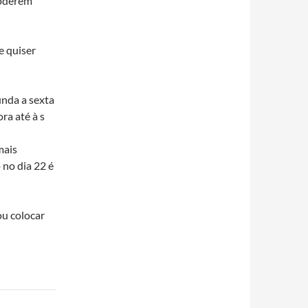
poderem
e quiser
unda a sexta
ra até à s
mais
ó no dia 22 é
ou colocar