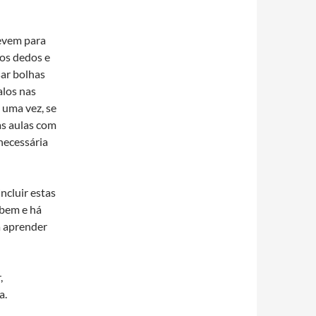
evem para
nos dedos e
sar bolhas
alos nas
 uma vez, se
s aulas com
necessária
ncluir estas
 bem e há
a aprender
,
a.