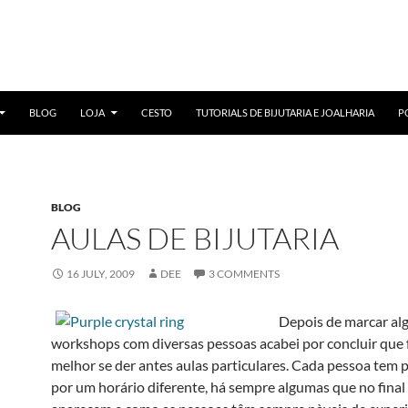
BLOG
LOJA
CESTO
TUTORIALS DE BIJUTARIA E JOALHARIA
P
BLOG
AULAS DE BIJUTARIA
16 JULY, 2009
DEE
3 COMMENTS
Depois de marcar al
workshops com diversas pessoas acabei por concluir que
melhor se der antes aulas particulares. Cada pessoa tem 
por um horário diferente, há sempre algumas que no final