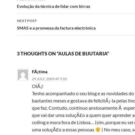
navigation
Evolução da técnica de lidar com birras
NEXT POST
SMAS e a promessa da factura electrónica
3 THOUGHTS ON “AULAS DE BIJUTARIA”
FÃ¡tima
29 JULY, 2009 AT 5:02
OlÃ¡!
Tenho acompanhado o seu blog e as novidades do s
bastantes meses e gostava de felicitÃ¡-la pelas lin
que faz. Contudo, continuo ansiosamente Ã esper
que vai dar uma soluçÃ£o a quem quer aprender 
coiling e mora fora de Lisboa… (sim, porque eu sei 
uma soluçÃ£o a essas pessoas
) No meu caso, 