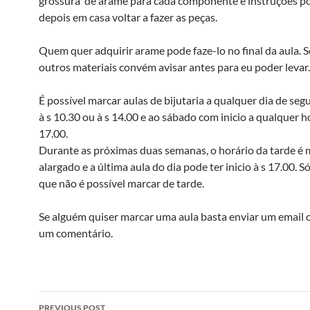
grossura de arame para cada componente e instruções 
depois em casa voltar a fazer as peças.
Quem quer adquirir arame pode faze-lo no final da aula. S
outros materiais convém avisar antes para eu poder levar.
É possível marcar aulas de bijutaria a qualquer dia de seg
à s 10.30 ou à s 14.00 e ao sábado com inicio a qualquer ho
17.00.
Durante as próximas duas semanas, o horário da tarde é 
alargado e a última aula do dia pode ter inicio à s 17.00. S
que não é possível marcar de tarde.
Se alguém quiser marcar uma aula basta enviar um email 
um comentário.
Post
PREVIOUS POST