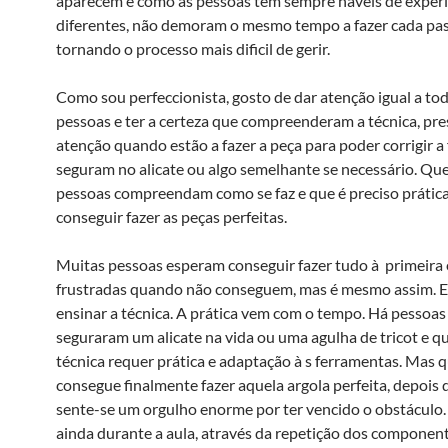
aparecem e como as pessoas têm sempre nà­veis de exper
diferentes, não demoram o mesmo tempo a fazer cada pas
tornando o processo mais dificil de gerir.
Como sou perfeccionista, gosto de dar atenção igual a tod
pessoas e ter a certeza que compreenderam a técnica, pre
atenção quando estão a fazer a peça para poder corrigir 
seguram no alicate ou algo semelhante se necessário. Qu
pessoas compreendam como se faz e que é preciso prátic
conseguir fazer as peças perfeitas.
Muitas pessoas esperam conseguir fazer tudo à primeira
frustradas quando não conseguem, mas é mesmo assim. E
ensinar a técnica. A prática vem com o tempo. Há pessoa
seguraram um alicate na vida ou uma agulha de tricot e q
técnica requer prática e adaptação à s ferramentas. Mas 
consegue finalmente fazer aquela argola perfeita, depois d
sente-se um orgulho enorme por ter vencido o obstáculo.
ainda durante a aula, através da repetição dos componen