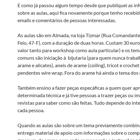
E como já passou algum tempo desde que publiquei as in
sobre as aulas, aqui fica novamente porque tenho recebi
emails e comentários de pessoas interessadas.
As aulas são em Almada, na loja Tizmar (Rua Comandant
Feio, 47-F), com a duração de duas horas. Custam 30 eur
valor tanto para workshop como aula particular) e os tem
comuns são iniciação à bijutaria (para quem nunca traba
arame e alicates), aneis de arame (coiling), tricot e croch
pendentes wire wrap. Fora do arame há ainda o tema dos n
Também ensino a fazer peças especà­ficas a quem quer a
determinada técnica e já tive pessoas a trazer peças ou i
revistas para saber como são feitas. Tudo depende do int
cada pessoa.
Quando as aulas são sobre um tema previamente combin
entrego material de apoio com informações sobre o comp