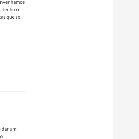
 convenhamos
¡ tenho o
tas que se
e dar um
 6