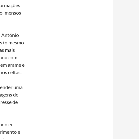
formações
do imensos
e António
os (o mesmo
as mais
lhou com
et em arame e
ós celtas.
prender uma
magens de
eresse de
ado eu
rimento e