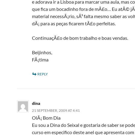
e adorava ir a Lisboa para marcar uma aula, mas
que fica um bocadinho fora de mÃ£o… Eu atÃ© jÃ
material necessÃ¡rio, sÃ³ falta mesmo saber as vol
dÃ¡ para as peças ficarem tÃ£o perfeitas.
ContinuaçÃ£o de bom trabalho e boas vendas.
Beijinhos,
FÃ¡tima
REPLY
dina
21 SEPTEMBER, 2009 AT 4:41
OlÃ¡ Bom Dia
Eu sou a Dina do Seixal e gostaria de saber se pod
curso em especifico deste anel que apresenta com