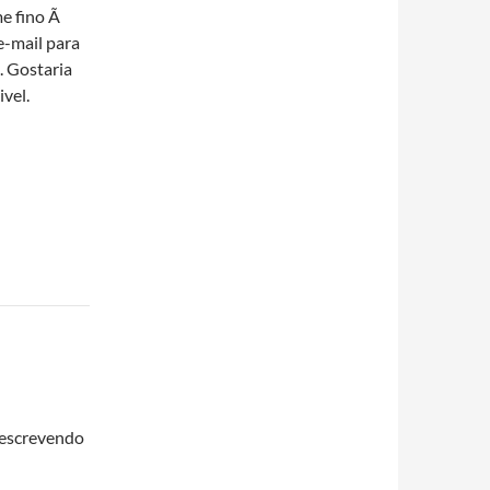
e fino Ã
e-mail para
. Gostaria
vel.
 escrevendo