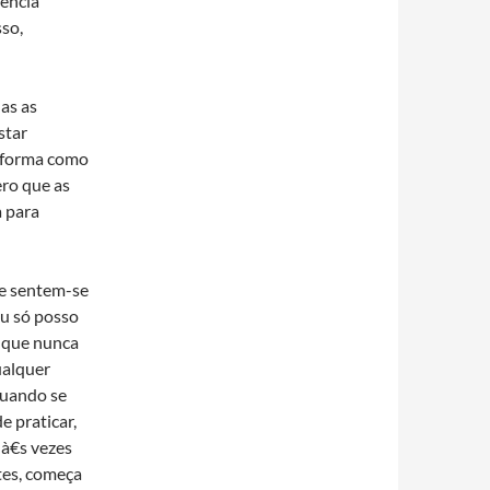
iencia
so,
as as
star
a forma como
ero que as
a para
 e sentem-se
u só posso
s que nunca
ualquer
quando se
e praticar,
 à€s vezes
tes, começa