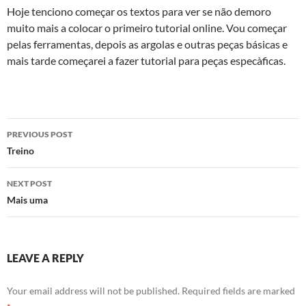
Hoje tenciono começar os textos para ver se não demoro
muito mais a colocar o primeiro tutorial online. Vou começar
pelas ferramentas, depois as argolas e outras peças básicas e
mais tarde começarei a fazer tutorial para peças especà­ficas.
Post
PREVIOUS POST
navigation
Treino
NEXT POST
Mais uma
LEAVE A REPLY
Your email address will not be published.
Required fields are marked