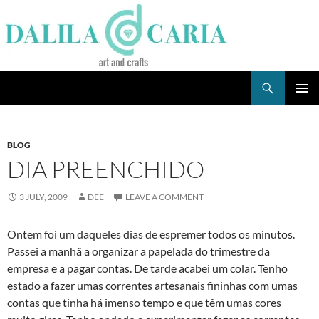
Skip
to
content
Search
Dee's Life
PRIMAR
MENU
BLOG
DIA PREENCHIDO
3 JULY, 2009
DEE
LEAVE A COMMENT
Ontem foi um daqueles dias de espremer todos os minutos.
Passei a manhã a organizar a papelada do trimestre da
empresa e a pagar contas. De tarde acabei um colar. Tenho
estado a fazer umas correntes artesanais fininhas com umas
contas que tinha há imenso tempo e que têm umas cores