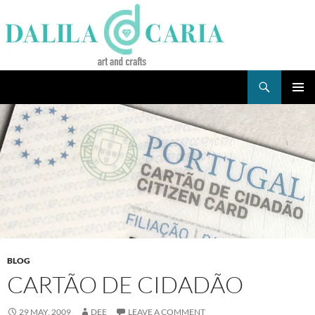
Skip
to
content
Search
Dee's Life
PRIMAR
MENU
BLOG
CARTÃO DE CIDADÃO
29 MAY, 2009
DEE
LEAVE A COMMENT