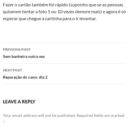
Fazer o cartão também foi rápido (suponho que se as pessoas
quiserem tentar a foto 5 ou 10 vezes demore mais) e agora é só
esperar que chegue a cartinha para o ir levantar.
Post
PREVIOUS POST
navigation
Sem banheira outra vez
NEXT POST
Reparação do cano: dia 2
LEAVE A REPLY
Your email address will not be published.
Required fields are marked
*