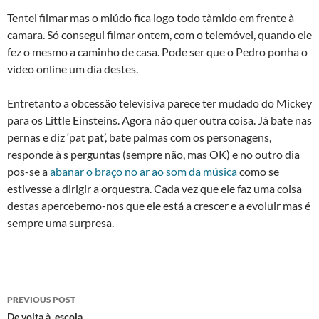
Tentei filmar mas o miúdo fica logo todo tà­mido em frente à
camara. Só consegui filmar ontem, com o telemóvel, quando ele
fez o mesmo a caminho de casa. Pode ser que o Pedro ponha o
video online um dia destes.
Entretanto a obcessão televisiva parece ter mudado do Mickey
para os Little Einsteins. Agora não quer outra coisa. Já bate nas
pernas e diz ‘pat pat’, bate palmas com os personagens,
responde à s perguntas (sempre não, mas OK) e no outro dia
pos-se a
abanar o braço no ar ao som da música
como se
estivesse a dirigir a orquestra. Cada vez que ele faz uma coisa
destas apercebemo-nos que ele está a crescer e a evoluir mas é
sempre uma surpresa.
Post
PREVIOUS POST
De volta à escola