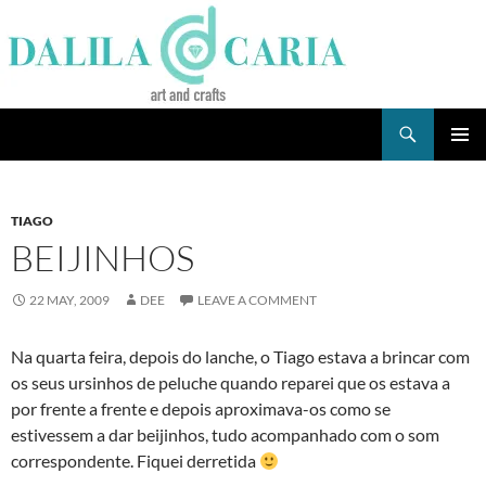
Skip
to
content
Search
Dee's Life
PRIMAR
MENU
TIAGO
BEIJINHOS
22 MAY, 2009
DEE
LEAVE A COMMENT
Na quarta feira, depois do lanche, o Tiago estava a brincar com
os seus ursinhos de peluche quando reparei que os estava a
por frente a frente e depois aproximava-os como se
estivessem a dar beijinhos, tudo acompanhado com o som
correspondente. Fiquei derretida