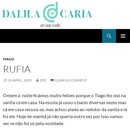
Skip
to
content
Search
Dee's Life
PRIMAR
MENU
TIAGO
RUFIA
30 APRIL, 2009
DEE
LEAVE A COMMENT
Ontem à noite ficámos muito felizes porque o Tiago fez xixi na
sanita cá em casa. Na escola já usou o bacio diversas vezes mas
cá em casa recusa-se, mas achou piada ao redutor da sanita e lá
foi ele. Hoje de manhã já não queria outra vez por isso vamos
ver se não foi só pela novidade.