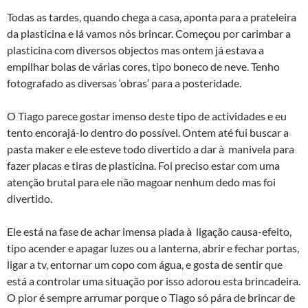
Todas as tardes, quando chega a casa, aponta para a prateleira
da plasticina e lá vamos nós brincar. Começou por carimbar a
plasticina com diversos objectos mas ontem já estava a
empilhar bolas de várias cores, tipo boneco de neve. Tenho
fotografado as diversas ‘obras’ para a posteridade.
O Tiago parece gostar imenso deste tipo de actividades e eu
tento encorajá-lo dentro do possível. Ontem até fui buscar a
pasta maker e ele esteve todo divertido a dar à manivela para
fazer placas e tiras de plasticina. Foi preciso estar com uma
atenção brutal para ele não magoar nenhum dedo mas foi
divertido.
Ele está na fase de achar imensa piada à ligação causa-efeito,
tipo acender e apagar luzes ou a lanterna, abrir e fechar portas,
ligar a tv, entornar um copo com água, e gosta de sentir que
está a controlar uma situação por isso adorou esta brincadeira.
O pior é sempre arrumar porque o Tiago só pára de brincar de