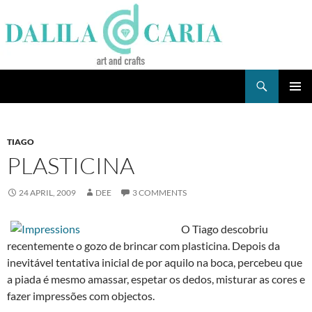
Skip
to
content
Search
Dee's Life
PRIMAR
MENU
TIAGO
PLASTICINA
24 APRIL, 2009
DEE
3 COMMENTS
O Tiago descobriu
recentemente o gozo de brincar com plasticina. Depois da
inevitável tentativa inicial de por aquilo na boca, percebeu que
a piada é mesmo amassar, espetar os dedos, misturar as cores e
fazer impressões com objectos.