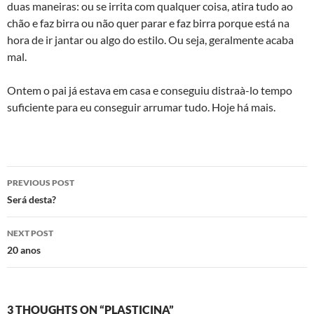
duas maneiras: ou se irrita com qualquer coisa, atira tudo ao
chão e faz birra ou não quer parar e faz birra porque está na
hora de ir jantar ou algo do estilo. Ou seja, geralmente acaba
mal.
Ontem o pai já estava em casa e conseguiu distraà­-lo tempo
suficiente para eu conseguir arrumar tudo. Hoje há mais.
Post
PREVIOUS POST
navigation
Será desta?
NEXT POST
20 anos
3 THOUGHTS ON “PLASTICINA”