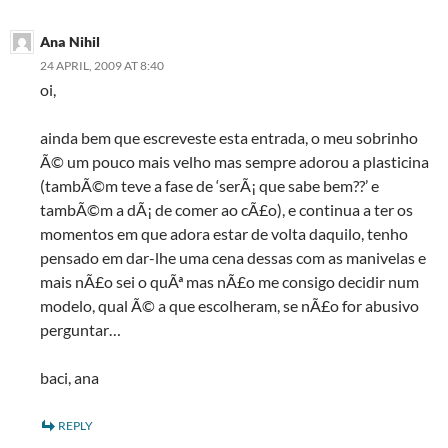
Ana Nihil
24 APRIL, 2009 AT 8:40
oi,
ainda bem que escreveste esta entrada, o meu sobrinho
Ã© um pouco mais velho mas sempre adorou a plasticina
(tambÃ©m teve a fase de ‘serÃ¡ que sabe bem??’ e
tambÃ©m a dÃ¡ de comer ao cÃ£o), e continua a ter os
momentos em que adora estar de volta daquilo, tenho
pensado em dar-lhe uma cena dessas com as manivelas e
mais nÃ£o sei o quÃª mas nÃ£o me consigo decidir num
modelo, qual Ã© a que escolheram, se nÃ£o for abusivo
perguntar…
baci, ana
REPLY