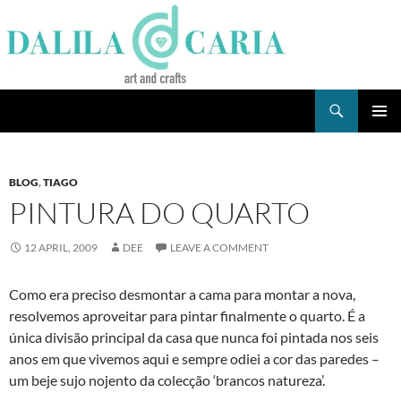
Skip
to
content
Search
Dee's Life
PRIMAR
MENU
BLOG
,
TIAGO
PINTURA DO QUARTO
12 APRIL, 2009
DEE
LEAVE A COMMENT
Como era preciso desmontar a cama para montar a nova,
resolvemos aproveitar para pintar finalmente o quarto. É a
única divisão principal da casa que nunca foi pintada nos seis
anos em que vivemos aqui e sempre odiei a cor das paredes –
um beje sujo nojento da colecção ‘brancos natureza’.