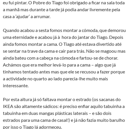
eu fui pintar. O Pobre do Tiago foi obrigado a ficar na sala toda
a manhã mas durante a tarde já podia andar livremente pela
casa a ‘ajudar’ a arrumar.
Quando acabou a sesta fomos montar a cómoda, que demorou
uma eternidade e acabou já à hora do jantar do Tiago. Depois
ainda fomos montar a cama. O Tiago até estava divertido até
se sentar na trave da cama e cair para trás. Não se magoou mas
ainda bateu com a cabeça na cómoda e fartou-se de chorar.
Achámos que era melhor levá-lo para a cama – algo que já
tinhamos tentado antes mas que ele se recusou a fazer porque
a actividade no quarto ao lado parecia-lhe muito mais
interessante.
Por esta altura já só faltava montar o estrado (os sacanas do
IKEA são altamente sádicos: é preciso enfiar aquilo tabuinha a
tabuinha em duas mangas plásticas laterais – e são dois
estrados para uma cama de casal!) e já não fazia muito barulho
por isso o Tiago lá adormeceu.