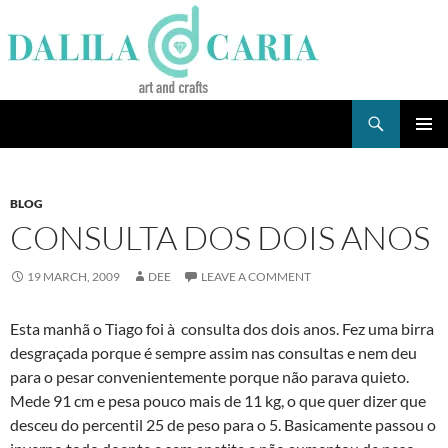
Skip
to
content
Search
Dee's Life
PRIMAR
MENU
BLOG
CONSULTA DOS DOIS ANOS
19 MARCH, 2009
DEE
LEAVE A COMMENT
Esta manhã o Tiago foi à consulta dos dois anos. Fez uma birra
desgraçada porque é sempre assim nas consultas e nem deu
para o pesar convenientemente porque não parava quieto.
Mede 91 cm e pesa pouco mais de 11 kg, o que quer dizer que
desceu do percentil 25 de peso para o 5. Basicamente passou o