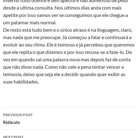
inverno todo doente e sem apetite e não aumentou de peso
desde a ultima consulta. Nos ultimos dias anda com mais
apetite por isso vamos ver se conseguimos que ele chegue a
um patamar mais normal.
De resto está tudo bem e o único atraso é na linguagem, claro,
mas nada que me preocupe. Já começou a falar e continuará a
evoluir ao seu ritmo. Ele é teimoso e já percebeu que queremos
que ele repita o que dizemos e por isso recusa-se a faze-lo. De
vez em quando sai uma palavra nova mas depois faz de conta
que não disse nada. Como não vale a pena tentar vencer a
teimosia, deixo que seja ele a decidir quando quer exibir as
suas habilidades.
Post
PREVIOUS POST
navigation
Ridà­culo
NEXT POST