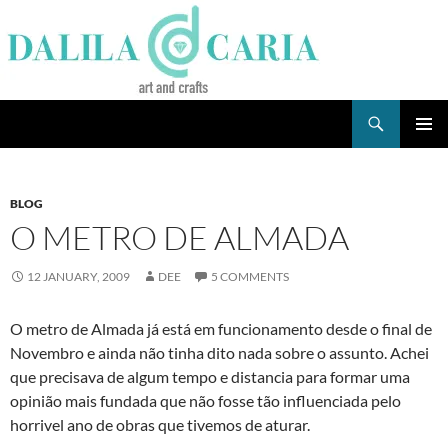
Skip
to
content
Search
Dee's Life
PRIMAR
MENU
BLOG
O METRO DE ALMADA
12 JANUARY, 2009
DEE
5 COMMENTS
O metro de Almada já está em funcionamento desde o final de
Novembro e ainda não tinha dito nada sobre o assunto. Achei
que precisava de algum tempo e distancia para formar uma
opinião mais fundada que não fosse tão influenciada pelo
horrivel ano de obras que tivemos de aturar.