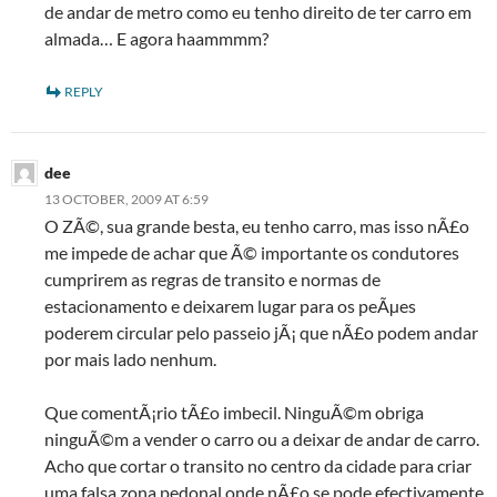
de andar de metro como eu tenho direito de ter carro em
almada… E agora haammmm?
REPLY
dee
13 OCTOBER, 2009 AT 6:59
O ZÃ©, sua grande besta, eu tenho carro, mas isso nÃ£o
me impede de achar que Ã© importante os condutores
cumprirem as regras de transito e normas de
estacionamento e deixarem lugar para os peÃµes
poderem circular pelo passeio jÃ¡ que nÃ£o podem andar
por mais lado nenhum.
Que comentÃ¡rio tÃ£o imbecil. NinguÃ©m obriga
ninguÃ©m a vender o carro ou a deixar de andar de carro.
Acho que cortar o transito no centro da cidade para criar
uma falsa zona pedonal onde nÃ£o se pode efectivamente