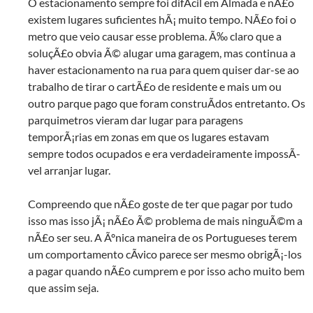
O estacionamento sempre foi difÃ­cil em Almada e nÃ£o
existem lugares suficientes hÃ¡ muito tempo. NÃ£o foi o
metro que veio causar esse problema. Ã‰ claro que a
soluçÃ£o obvia Ã© alugar uma garagem, mas continua a
haver estacionamento na rua para quem quiser dar-se ao
trabalho de tirar o cartÃ£o de residente e mais um ou
outro parque pago que foram construÃ­dos entretanto. Os
parquimetros vieram dar lugar para paragens
temporÃ¡rias em zonas em que os lugares estavam
sempre todos ocupados e era verdadeiramente impossÃ­
vel arranjar lugar.
Compreendo que nÃ£o goste de ter que pagar por tudo
isso mas isso jÃ¡ nÃ£o Ã© problema de mais ninguÃ©m a
nÃ£o ser seu. A Ãºnica maneira de os Portugueses terem
um comportamento cÃ­vico parece ser mesmo obrigÃ¡-los
a pagar quando nÃ£o cumprem e por isso acho muito bem
que assim seja.