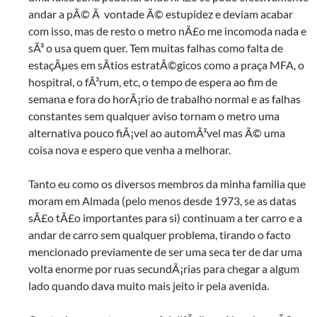
andar a pÃ© Ã vontade Ã© estupidez e deviam acabar
com isso, mas de resto o metro nÃ£o me incomoda nada e
sÃ³ o usa quem quer. Tem muitas falhas como falta de
estaçÃµes em sÃ­tios estratÃ©gicos como a praça MFA, o
hospitral, o fÃ³rum, etc, o tempo de espera ao fim de
semana e fora do horÃ¡rio de trabalho normal e as falhas
constantes sem qualquer aviso tornam o metro uma
alternativa pouco fiÃ¡vel ao automÃ³vel mas Ã© uma
coisa nova e espero que venha a melhorar.
Tanto eu como os diversos membros da minha familia que
moram em Almada (pelo menos desde 1973, se as datas
sÃ£o tÃ£o importantes para si) continuam a ter carro e a
andar de carro sem qualquer problema, tirando o facto
mencionado previamente de ser uma seca ter de dar uma
volta enorme por ruas secundÃ¡rias para chegar a algum
lado quando dava muito mais jeito ir pela avenida.