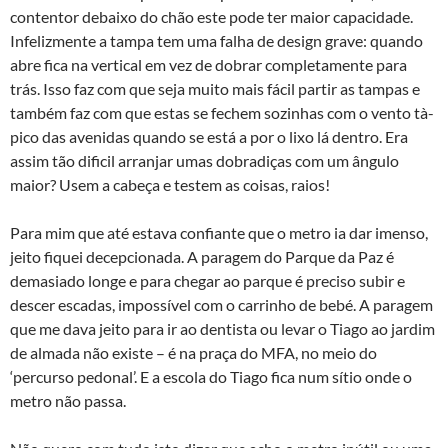
contentor debaixo do chão este pode ter maior capacidade.
Infelizmente a tampa tem uma falha de design grave: quando
abre fica na vertical em vez de dobrar completamente para
trás. Isso faz com que seja muito mais fácil partir as tampas e
também faz com que estas se fechem sozinhas com o vento tà­
pico das avenidas quando se está a por o lixo lá dentro. Era
assim tão dificil arranjar umas dobradiças com um ângulo
maior? Usem a cabeça e testem as coisas, raios!
Para mim que até estava confiante que o metro ia dar imenso,
jeito fiquei decepcionada. A paragem do Parque da Paz é
demasiado longe e para chegar ao parque é preciso subir e
descer escadas, impossível com o carrinho de bebé. A paragem
que me dava jeito para ir ao dentista ou levar o Tiago ao jardim
de almada não existe – é na praça do MFA, no meio do
‘percurso pedonal’. E a escola do Tiago fica num sí­tio onde o
metro não passa.