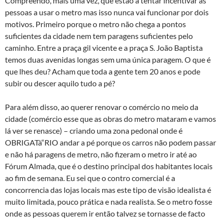
Compreendo, mais uma vez, que estão a tentar incentivar as
pessoas a usar o metro mas isso nunca vai funcionar por dois
motivos. Primeiro porque o metro não chega a pontos
suficientes da cidade nem tem paragens suficientes pelo
caminho. Entre a praça gil vicente e a praça S. João Baptista
temos duas avenidas longas sem uma única paragem. O que é
que lhes deu? Acham que toda a gente tem 20 anos e pode
subir ou descer aquilo tudo a pé?
Para além disso, ao querer renovar o comércio no meio da
cidade (comércio esse que as obras do metro mataram e vamos
lá ver se renasce) – criando uma zona pedonal onde é
OBRIGATà“RIO andar a pé porque os carros não podem passar
e não há paragens de metro, não fizeram o metro ir até ao
Fórum Almada, que é o destino principal dos habitantes locais
ao fim de semana. Eu sei que o contro comercial é a
concorrencia das lojas locais mas este tipo de visão idealista é
muito limitada, pouco prática e nada realista. Se o metro fosse
onde as pessoas querem ir então talvez se tornasse de facto