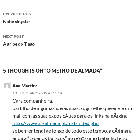
Post
PREVIOUS POST
navigation
Noite singstar
NEXT POST
A gripe do Tiago
5 THOUGHTS ON “O METRO DE ALMADA”
Ana Martins
13 FEBRUARY, 2009 AT 15:54
Cara companheira,
partilho de algumas ideias suas, sugiro-lhe que envie um
mail com as suas exposiçÃµes para os links na pÃ¡gina
http://www.m-almada.pt/mst/index.php
se bem entendi ao longo de todo este tempo, a cÃ¢mara
anda a “tapar os buracos” ao pÃ©ssimo trabalho feito