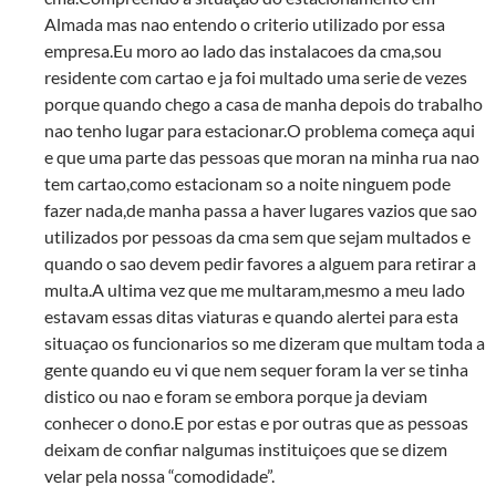
Almada mas nao entendo o criterio utilizado por essa
empresa.Eu moro ao lado das instalacoes da cma,sou
residente com cartao e ja foi multado uma serie de vezes
porque quando chego a casa de manha depois do trabalho
nao tenho lugar para estacionar.O problema começa aqui
e que uma parte das pessoas que moran na minha rua nao
tem cartao,como estacionam so a noite ninguem pode
fazer nada,de manha passa a haver lugares vazios que sao
utilizados por pessoas da cma sem que sejam multados e
quando o sao devem pedir favores a alguem para retirar a
multa.A ultima vez que me multaram,mesmo a meu lado
estavam essas ditas viaturas e quando alertei para esta
situaçao os funcionarios so me dizeram que multam toda a
gente quando eu vi que nem sequer foram la ver se tinha
distico ou nao e foram se embora porque ja deviam
conhecer o dono.E por estas e por outras que as pessoas
deixam de confiar nalgumas instituiçoes que se dizem
velar pela nossa “comodidade”.