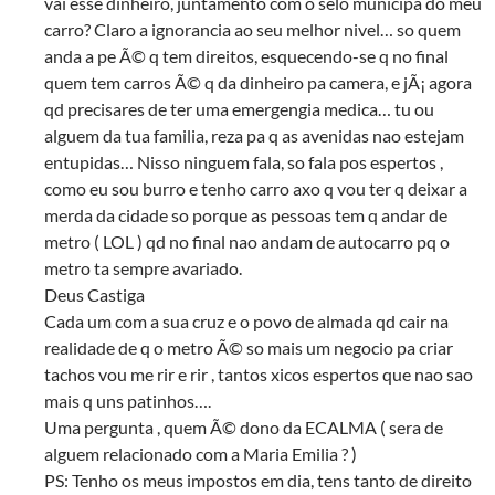
vai esse dinheiro, juntamento com o selo municipa do meu
carro? Claro a ignorancia ao seu melhor nivel… so quem
anda a pe Ã© q tem direitos, esquecendo-se q no final
quem tem carros Ã© q da dinheiro pa camera, e jÃ¡ agora
qd precisares de ter uma emergengia medica… tu ou
alguem da tua familia, reza pa q as avenidas nao estejam
entupidas… Nisso ninguem fala, so fala pos espertos ,
como eu sou burro e tenho carro axo q vou ter q deixar a
merda da cidade so porque as pessoas tem q andar de
metro ( LOL ) qd no final nao andam de autocarro pq o
metro ta sempre avariado.
Deus Castiga
Cada um com a sua cruz e o povo de almada qd cair na
realidade de q o metro Ã© so mais um negocio pa criar
tachos vou me rir e rir , tantos xicos espertos que nao sao
mais q uns patinhos….
Uma pergunta , quem Ã© dono da ECALMA ( sera de
alguem relacionado com a Maria Emilia ? )
PS: Tenho os meus impostos em dia, tens tanto de direito