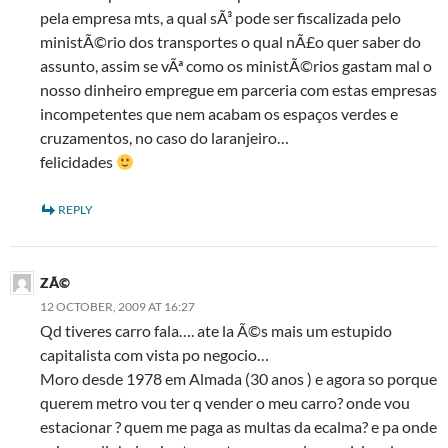
pela empresa mts, a qual sÃ³ pode ser fiscalizada pelo
ministÃ©rio dos transportes o qual nÃ£o quer saber do
assunto, assim se vÃª como os ministÃ©rios gastam mal o
nosso dinheiro empregue em parceria com estas empresas
incompetentes que nem acabam os espaços verdes e
cruzamentos, no caso do laranjeiro…
felicidades
REPLY
ZÃ©
12 OCTOBER, 2009 AT 16:27
Qd tiveres carro fala…. ate la Ã©s mais um estupido
capitalista com vista po negocio…
Moro desde 1978 em Almada (30 anos ) e agora so porque
querem metro vou ter q vender o meu carro? onde vou
estacionar ? quem me paga as multas da ecalma? e pa onde