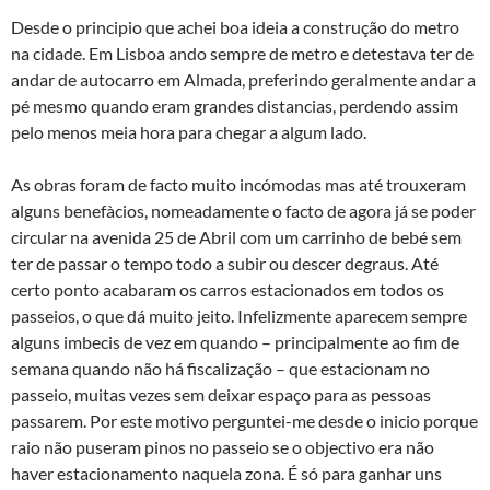
Desde o principio que achei boa ideia a construção do metro
na cidade. Em Lisboa ando sempre de metro e detestava ter de
andar de autocarro em Almada, preferindo geralmente andar a
pé mesmo quando eram grandes distancias, perdendo assim
pelo menos meia hora para chegar a algum lado.
As obras foram de facto muito incómodas mas até trouxeram
alguns benefà­cios, nomeadamente o facto de agora já se poder
circular na avenida 25 de Abril com um carrinho de bebé sem
ter de passar o tempo todo a subir ou descer degraus. Até
certo ponto acabaram os carros estacionados em todos os
passeios, o que dá muito jeito. Infelizmente aparecem sempre
alguns imbecis de vez em quando – principalmente ao fim de
semana quando não há fiscalização – que estacionam no
passeio, muitas vezes sem deixar espaço para as pessoas
passarem. Por este motivo perguntei-me desde o inicio porque
raio não puseram pinos no passeio se o objectivo era não
haver estacionamento naquela zona. É só para ganhar uns