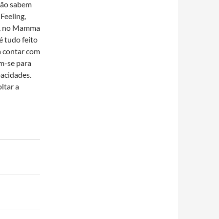
não sabem
Feeling,
ar, no Mamma
é tudo feito
a contar com
m-se para
acidades.
ltar a