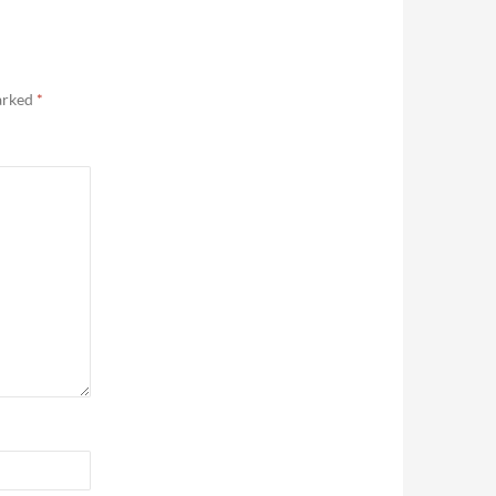
marked
*