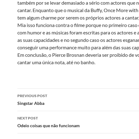
também por se levar demasiado a sério com actores que 
cantar. Enquanto que o musical da Buffy, Once More with 
tem algum charme por serem os próprios actores a cant
Mia isso funciona contra o filme porque no primeiro caso 
com humor e as músicas foram escritas para os actores e 
as suas capacidades e no segundo caso os actores esgana
conseguir uma performance muito para além das suas cap
Em conclusão, o Pierce Brosnan deveria ser proibido de vo
cantar uma única nota, até no banho.
Post
PREVIOUS POST
navigation
Singstar Abba
NEXT POST
Odeio coisas que não funcionam