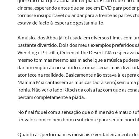
que é tão mau que acaba por ter piada. É claro que não o f
cinema, esperando antes que saisse em DVD para poder p
tornasse insuportável ou andar para a frente as partes ch
estava de facto à espera de gostar muito.
A música dos Abba já foi usada em diversos filmes com u
bastante divertido. Dois dos meus exemplos preferidos sã
Wedding e Priscilla, Queen of the Desert. Não esperava 
mesmo tom mas mesmo assim achei que a música pudesse 
dar um empurrão no sentido de umas cenas mais divertid
acontece na realidade. Basicamente não estava à espera 
Mamma Mia cantassem as músicas tão ‘a sério’, sem uma 
ironia. Não ver o lado Kitsch da coisa faz com que as cena
percam completamente a piada.
No final fiquei com a sensação que o filme não é mau o suf
ter valor cómico nem bom o suficiente para ser um bom fi
Quanto à s performances musicais é verdadeiramente de