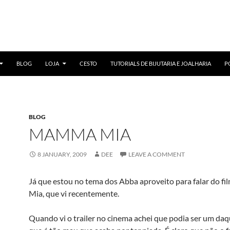
BLOG
LOJA
CESTO
TUTORIALS DE BIJUTARIA E JOALHARIA
P
BLOG
MAMMA MIA
8 JANUARY, 2009
DEE
LEAVE A COMMENT
Já que estou no tema dos Abba aproveito para falar do 
Mia, que vi recentemente.
Quando vi o trailer no cinema achei que podia ser um daq