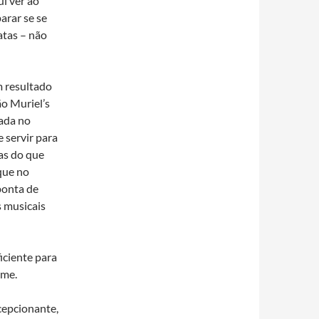
ui ver ao
arar se se
atas – não
m resultado
o Muriel’s
nada no
servir para
as do que
que no
ponta de
s musicais
iciente para
lme.
cepcionante,