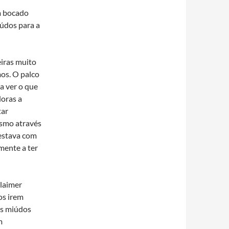
m bocado
údos para a
eiras muito
mos. O palco
a ver o que
doras a
tar
esmo através
 estava com
mente a ter
claimer
os irem
Os miúdos
m