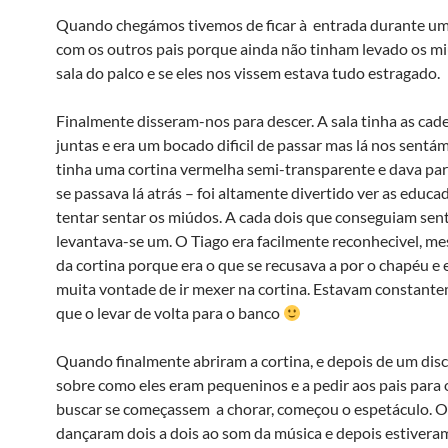
Quando chegámos tivemos de ficar à entrada durante u
com os outros pais porque ainda não tinham levado os mi
sala do palco e se eles nos vissem estava tudo estragado.
Finalmente disseram-nos para descer. A sala tinha as cad
juntas e era um bocado dificil de passar mas lá nos sentá
tinha uma cortina vermelha semi-transparente e dava par
se passava lá atrás – foi altamente divertido ver as educa
tentar sentar os miúdos. A cada dois que conseguiam sen
levantava-se um. O Tiago era facilmente reconhecivel, m
da cortina porque era o que se recusava a por o chapéu e
muita vontade de ir mexer na cortina. Estavam constante
que o levar de volta para o banco
Quando finalmente abriram a cortina, e depois de um dis
sobre como eles eram pequeninos e a pedir aos pais para 
buscar se começassem a chorar, começou o espetáculo. 
dançaram dois a dois ao som da música e depois estivera