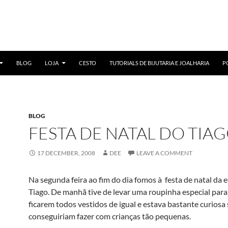
BLOG
LOJA
CESTO
TUTORIALS DE BIJUTARIA E JOALHARIA
P
BLOG
FESTA DE NATAL DO TIA
17 DECEMBER, 2008
DEE
LEAVE A COMMENT
Na segunda feira ao fim do dia fomos à festa de natal da 
Tiago. De manhã tive de levar uma roupinha especial par
ficarem todos vestidos de igual e estava bastante curiosa
conseguiriam fazer com crianças tão pequenas.