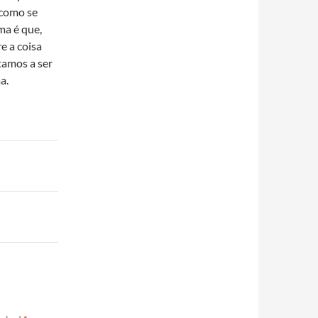
 como se
ma é que,
e a coisa
amos a ser
a.