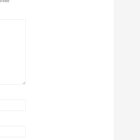
marked
*