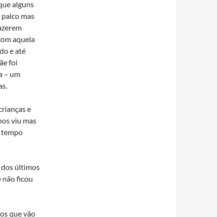
que alguns
 palco mas
fazerem
com aquela
do e até
ãe foi
la – um
as.
rianças e
nos viu mas
o tempo
 dos últimos
 não ficou
hos que vão