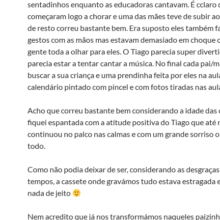
sentadinhos enquanto as educadoras cantavam. É cclaro 
começaram logo a chorar e uma das mães teve de subir ao
de resto correu bastante bem. Era suposto eles também 
gestos com as mãos mas estavam demasiado em choque 
gente toda a olhar para eles. O Tiago parecia super diverti
parecia estar a tentar cantar a música. No final cada pai/m
buscar a sua criança e uma prendinha feita por eles na au
calendário pintado com pincel e com fotos tiradas nas aul
Acho que correu bastante bem considerando a idade das c
fiquei espantada com a atitude positiva do Tiago que até 
continuou no palco nas calmas e com um grande sorriso 
todo.
Como não podia deixar de ser, considerando as desgraças
tempos, a cassete onde gravámos tudo estava estragada e
nada de jeito
Nem acredito que já nos transformámos naqueles paizin