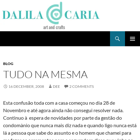
Skip
to
content
Search
Dee's Life
PRIMAR
MENU
BLOG
TUDO NA MESMA
16 DECEMBER, 2008
DEE
2 COMMENTS
Esta confusão toda com a casa começou no dia 28 de
Novembro e até agora ainda não consegui resolver nada.
Continuo à espera de novidades por parte da gestão do
condomà­nio que nunca mais diz nada e quando ligo nunca está
lá a pessoa que sabe do assunto e o homem que chamei para