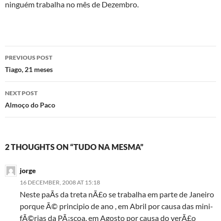
ninguém trabalha no mês de Dezembro.
Post
PREVIOUS POST
navigation
Tiago, 21 meses
NEXT POST
Almoço do Paco
2 THOUGHTS ON “TUDO NA MESMA”
jorge
16 DECEMBER, 2008 AT 15:18
Neste paÃ­s da treta nÃ£o se trabalha em parte de Janeiro
porque Ã© principio de ano , em Abril por causa das mini-
fÃ©rias da PÃ¡scoa, em Agosto por causa do verÃ£o