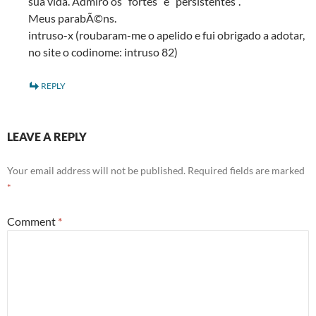
sua vida. Admiro os “fortes” e “persistentes”.
Meus parabÃ©ns.
intruso-x (roubaram-me o apelido e fui obrigado a adotar,
no site o codinome: intruso 82)
REPLY
LEAVE A REPLY
Your email address will not be published.
Required fields are marked
*
Comment
*