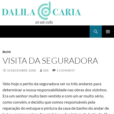
Skip
to
content
Search
Dee's Life
PRIMAR
MENU
BLOG
VISITA DA SEGURADORA
10 DECEMBER, 2008
DEE
1 COMMENT
Veio hoje o perito da seguradora ver os três andares para
determinar a nossa responsabilidade nas obras dos vizinhos.
Era um senhor muito bem vestido e com um ar muito sério,
como convém, e decidiu que somos responsáveis pela
reparação do estuque e pintura da casa de banho do andar de