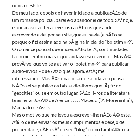
nunca desiste.
De meu lado, depois de haver iniciado a publicaçÃ£o de
um romance policial, parei e o abandonei de todo. SÃ³ hoje,
e por acaso, voltei a rever os capÃ­tulos que andei
escrevendo e dei por seu site, que eu havia (e nÃ£o sei
porque o fiz) assinalado na pÃ¡gina inicial do “boletim x-9”.
O romance policial que iniciei, nÃ£o terÃ¡ continuidade.
Nem me lembro mais o que andava escrevendo… Mas Ã©
provÃ¡vel que volte a ativar o “boletimx-9” para publicar
audio-livros – que Ã© o que, agora, estÃ¡ me
interessando. Mas Ã© uma coisa que ainda vou pensar.
NÃ£o sei se publico os tais audio-livros que jÃ¡ fiz no
“geocities” ou se em outro lugar. SÃ£o livros da literatura
brasileira: JosÃ© de Alencar, J. J. Macedo (“A Moreninha”),
Machado de Assis.
Mas o motivo que me levou a escrever-lhe nÃ£o Ã© este.
Ã‰ o de lhe enviar os meus cumprimentos e desejo de
properidade, nÃ£o sÃ³ no seu “blog”, como tambÃ©m na