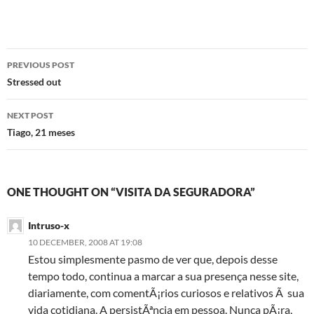
Post
PREVIOUS POST
navigation
Stressed out
NEXT POST
Tiago, 21 meses
ONE THOUGHT ON “VISITA DA SEGURADORA”
Intruso-x
10 DECEMBER, 2008 AT 19:08
Estou simplesmente pasmo de ver que, depois desse
tempo todo, continua a marcar a sua presença nesse site,
diariamente, com comentÃ¡rios curiosos e relativos Ã sua
vida cotidiana. A persistÃªncia em pessoa. Nunca pÃ¡ra,