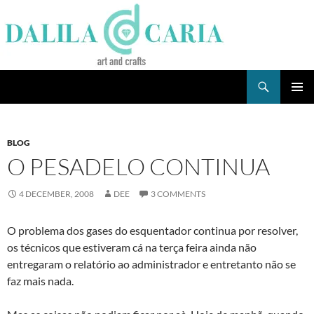
Skip
to
content
Search
Dee's Life
PRIMAR
MENU
BLOG
O PESADELO CONTINUA
4 DECEMBER, 2008
DEE
3 COMMENTS
O problema dos gases do esquentador continua por resolver,
os técnicos que estiveram cá na terça feira ainda não
entregaram o relatório ao administrador e entretanto não se
faz mais nada.