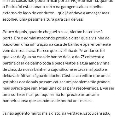
Mas as coisas não podiam ficar por aà­. Hoje de manhã, quando
o Pedro foi estacionar o carro na garagem caiu o espelho
externo do lado do condutor – que já andava a ameaçar mas
escolheu uma péssima altura para cair de vez.
Pouco depois, quando cheguei a casa, vieram bater-me à
porta. Era o administrador do prédio a dizer que a vizinha de
baixo tem uma infiltração na casa de banho e aparentemente
vem da nossa casa. Parece que a vizinha do 6º andar se foi
queixar de água na casa de banho dela, a do 7º começou a
partir a casa de banho toda e pelos vistos a água ainda vinha
de cima, da nossa banheira cujo silicone estava mal posto e
deixava infiltrar a água do duche. Custa a acreditar que umas
gotinhas ocasionais possam causar um problema tão grande
mas parece que sim. Mais uma coisa para resolvermos. E vai ser
uma sorte se ficar por aqui e não for preciso arrancar a
banheira nova que acabámos de por há uns meses.
Já não aguento muito mais disto, na verdade. Estou cansada,