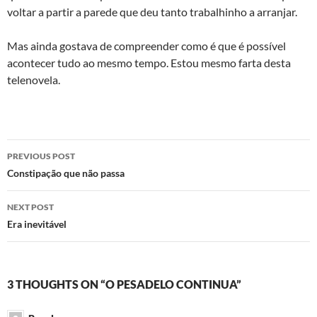
voltar a partir a parede que deu tanto trabalhinho a arranjar.
Mas ainda gostava de compreender como é que é possível
acontecer tudo ao mesmo tempo. Estou mesmo farta desta
telenovela.
Post
PREVIOUS POST
navigation
Constipação que não passa
NEXT POST
Era inevitável
3 THOUGHTS ON “O PESADELO CONTINUA”