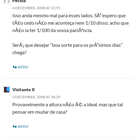
Pecola
4 DECEMBER, 2008 AT 13:55
Isso anda mesmo mal para esses lados. SÃ³ espero que
tÃ£o cedo nÃ£o me aconteça nem 1/10 disso; acho que
nÃ£o ia ter 1/100 da vossa paciÃªncia.
SerÃ¡ que desejar “boa sorte para os prÃ³ximos dias”
chega?
REPLY
Visitante X
5 DECEMBER, 2008 AT 18:29
Provavelmente a altura nÃ£o Ã© a ideal, mas que tal
pensar em mudar de casa?
REPLY