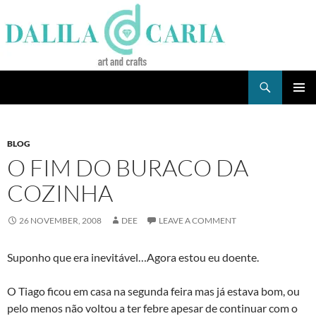
Skip
to
content
Search
Dee's Life
PRIMAR
MENU
BLOG
O FIM DO BURACO DA
COZINHA
26 NOVEMBER, 2008
DEE
LEAVE A COMMENT
Suponho que era inevitável…Agora estou eu doente.
O Tiago ficou em casa na segunda feira mas já estava bom, ou
pelo menos não voltou a ter febre apesar de continuar com o