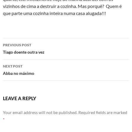
vizinhos de cima a destruir a cozinha. Mas porquê? Quem é
que parte uma cozinha inteira numa casa alugada!!!
Post
PREVIOUS POST
navigation
Tiago doente outra vez
NEXT POST
Abba no máximo
LEAVE A REPLY
Your email address will not be published.
Required fields are marked
*