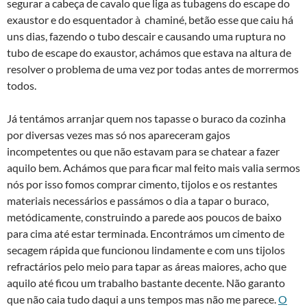
segurar a cabeça de cavalo que liga as tubagens do escape do
exaustor e do esquentador à chaminé, betão esse que caiu há
uns dias, fazendo o tubo descair e causando uma ruptura no
tubo de escape do exaustor, achámos que estava na altura de
resolver o problema de uma vez por todas antes de morrermos
todos.
Já tentámos arranjar quem nos tapasse o buraco da cozinha
por diversas vezes mas só nos apareceram gajos
incompetentes ou que não estavam para se chatear a fazer
aquilo bem. Achámos que para ficar mal feito mais valia sermos
nós por isso fomos comprar cimento, tijolos e os restantes
materiais necessários e passámos o dia a tapar o buraco,
metódicamente, construindo a parede aos poucos de baixo
para cima até estar terminada. Encontrámos um cimento de
secagem rápida que funcionou lindamente e com uns tijolos
refractários pelo meio para tapar as áreas maiores, acho que
aquilo até ficou um trabalho bastante decente. Não garanto
que não caia tudo daqui a uns tempos mas não me parece.
O