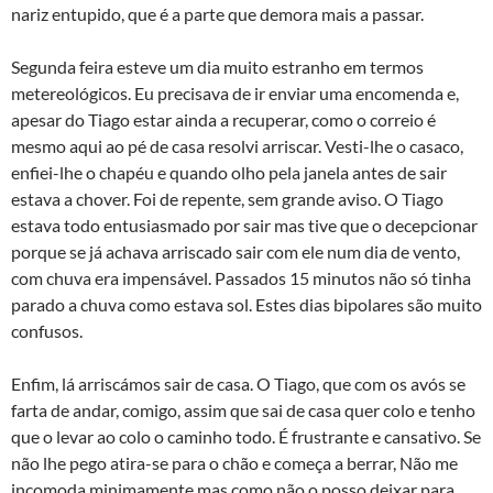
nariz entupido, que é a parte que demora mais a passar.
Segunda feira esteve um dia muito estranho em termos
metereológicos. Eu precisava de ir enviar uma encomenda e,
apesar do Tiago estar ainda a recuperar, como o correio é
mesmo aqui ao pé de casa resolvi arriscar. Vesti-lhe o casaco,
enfiei-lhe o chapéu e quando olho pela janela antes de sair
estava a chover. Foi de repente, sem grande aviso. O Tiago
estava todo entusiasmado por sair mas tive que o decepcionar
porque se já achava arriscado sair com ele num dia de vento,
com chuva era impensável. Passados 15 minutos não só tinha
parado a chuva como estava sol. Estes dias bipolares são muito
confusos.
Enfim, lá arriscámos sair de casa. O Tiago, que com os avós se
farta de andar, comigo, assim que sai de casa quer colo e tenho
que o levar ao colo o caminho todo. É frustrante e cansativo. Se
não lhe pego atira-se para o chão e começa a berrar, Não me
incomoda minimamente mas como não o posso deixar para