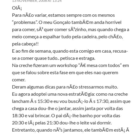
13 NOVEMBER, 2008 AT 13:24
OlÃ¡
Para nÃ£o variar, estamos sempre com os mesmos
“problemas”. O meu Gonçalo tambÃ©m anda horrivel
para comer, sÃ³ quer comer sÃ³zinho, mas quando chega a
meio começa a espalhar tudo pela cadeira, pelo chÃ£o,
pela cabeça!!
E ao fim de semana, quando esta comigo em casa, recusa-
se a comer quase tudo.. petisca e estraga.
Na creche fizeram um workshop “Ã€ mesa com todos” em
que se falou sobre esta fase em que eles nao querem
comer.
Deram algumas dicas para nÃ£o stressarmos muito.
Eu agora adoptei uma nova estratÃ©gia: como na creche
lancham Ã s 15:30 e eu vou buscÃ¡-lo Ã s 17:30, assim que
chega a casa dou-lhe o jantar, assim janta por volta das
18:30 e vai brincar. O pai dÃ¡-lhe banho por volta das
20:30 e lÃ¡ pelas 21:30 dou-lhe o leite vai dormir.
Entretanto, quando nÃ³s jantamos, ele tambÃ©m estÃ¡ Ã