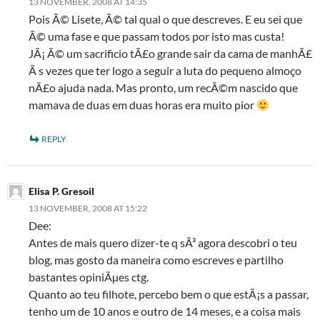
13 NOVEMBER, 2008 AT 14:35
Pois Ã© Lisete, Ã© tal qual o que descreves. E eu sei que
Ã© uma fase e que passam todos por isto mas custa!
JÃ¡ Ã© um sacrificio tÃ£o grande sair da cama de manhÃ£
Ã s vezes que ter logo a seguir a luta do pequeno almoço
nÃ£o ajuda nada. Mas pronto, um recÃ©m nascido que
mamava de duas em duas horas era muito pior
REPLY
Elisa P. Gresoil
13 NOVEMBER, 2008 AT 15:22
Dee:
Antes de mais quero dizer-te q sÃ³ agora descobri o teu
blog, mas gosto da maneira como escreves e partilho
bastantes opiniÃµes ctg.
Quanto ao teu filhote, percebo bem o que estÃ¡s a passar,
tenho um de 10 anos e outro de 14 meses, e a coisa mais