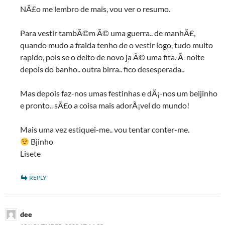
NÃ£o me lembro de mais, vou ver o resumo.
Para vestir tambÃ©m Ã© uma guerra.. de manhÃ£,
quando mudo a fralda tenho de o vestir logo, tudo muito
rapido, pois se o deito de novo ja Ã© uma fita. Ã noite
depois do banho.. outra birra.. fico desesperada..
Mas depois faz-nos umas festinhas e dÃ¡-nos um beijinho
e pronto.. sÃ£o a coisa mais adorÃ¡vel do mundo!
Mais uma vez estiquei-me.. vou tentar conter-me.
Bjinho
Lisete
REPLY
dee