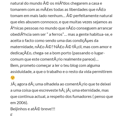
natural do mundo Ã© os miÃºdos chegarem a casa e
tomarem com as mÃ£es todas as liberdades que nÃ£o
tomam em mais lado nenhum… Ã© perfeitamente natural
que eles abusem connosco, e que muitas vezes sejamos as
Ãºnicas pessoas no mundo que nÃ£o conseguem arrancar
obediÃªncia sem ser ” a ferros”… mas a gente habitua-se, e
aceita o facto como sendo uma das condiçÃµes da
maternidade, nÃ£o Ã©? NÃ£o Ã© fÃ¡cil, mas com amor e
dedicaçÃ£o, chega-se a bom porto (passando o lugar-
comum que este comentÃ¡rio realmente parece)…
Bem, prometo começar a ler o teu blog com alguma
assiduidade, a que o trabalho e o resto da vida permitirem
JÃ¡ agora dÃ¡ uma olhadela ao comentÃ¡rio que te deixei
a uma coisa que escreveste hÃ¡ jÃ¡ uma eternidade, mas
que continua actual, a respeito dos fumadores ( penso que
em 2006).
Beijinhos e atÃ© breve!!!
E.