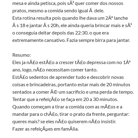
mesa e ainda petisca, pois sÃ³ quer comer dos nossos
pratos, mesmo a comida sendo igual Ã dele.
Esta rotina resulta pois quando lhe dava um 2Âº lanche
Ã s 18 e jantar Ã s 20h, ele ainda queria brincar mais e sÃ³
o conseguia deitar depois das 22:30, o que era
extremamente cansativo. Fazia sempre birra para jantar.
Resumo:
Eles ja nÃ£o estÃ£o a crescer tÃ£o depressa com no 1Âº
ano, logo, nÃ£o necessitam comer tanto.
EstÃ£o sedentos de aprender tudo e descobrir novas
coisas e brincadeiras, portanto estar mais de 20 minutos
sentados a comer Ã© um sacrificio e uma perda de tempo.
Tentar que a refeiçÃ£o se faça em 20 a 30 minutos.
Quando começam a tirar a comida com as mÃ£os e a
mandar para o chÃ£o, tirar o prato da frente, perguntar:
queres mais? se eles nÃ£o quiserem nÃ£o insistir.
Fazer as refeiçÃµes em famÃ­lia.