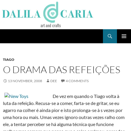
Skip
to
content
Search
Dee's Life
PRIMAR
MENU
TIAGO
O DRAMA DAS REFEIÇÕES
13 NOVEMBER, 2008
DEE
4 COMMENTS
De vez em quando o Tiago volta à
luta da refeição. Recusa-se a comer, farta-se de gritar, se eu
agarro na colher é ainda pior e isto prolonga-se à s vezes por
uma hora ou mais. Umas vezes ignoro outras vezes ralho com
ele, a tentar perceber se há alguma técnica que funcione