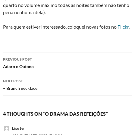
quarto no volume máximo todas as noites também não tenho
pena nenhuma dela).
Para quem estiver interessado, coloquei novas fotos no
Flickr
.
Post
PREVIOUS POST
navigation
Adoro o Outono
NEXT POST
– Branch necklace
4 THOUGHTS ON “O DRAMA DAS REFEIÇÕES”
Lisete