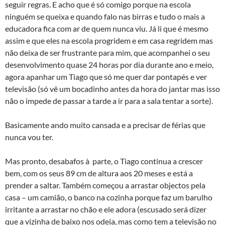
seguir regras. E acho que é só comigo porque na escola
ninguém se queixa e quando falo nas birras e tudo o mais a
educadora fica com ar de quem nunca viu. Já li que é mesmo
assim e que eles na escola progridem e em casa regridem mas
não deixa de ser frustrante para mim, que acompanhei o seu
desenvolvimento quase 24 horas por dia durante ano e meio,
agora apanhar um Tiago que só me quer dar pontapés e ver
televisão (só vê um bocadinho antes da hora do jantar mas isso
não o impede de passar a tarde a ir para a sala tentar a sorte).
Basicamente ando muito cansada e a precisar de férias que
nunca vou ter.
Mas pronto, desabafos à parte, o Tiago continua a crescer
bem, com os seus 89 cm de altura aos 20 meses e está a
prender a saltar. Também começou a arrastar objectos pela
casa – um camião, o banco na cozinha porque faz um barulho
irritante a arrastar no chão e ele adora (escusado será dizer
que a vizinha de baixo nos odeia, mas como tem a televisão no