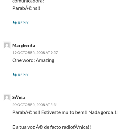
comunicadora!
ParabÃ©ns!!
REPLY
Margherita
19 OCTOBER, 2008 AT 9:57
One word: Amazing
REPLY
SÃ³nia
20 OCTOBER, 2008 AT 5:31
ParabÃ©ns!! Estiveste muito bem!! Nada gorda!!!
E a tua voz Ã© de facto radiofÃ³nica!!