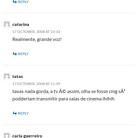
REPLY
catarina
17 OCTOBER, 2008 AT 10:33
Realmente, grande voz!
REPLY
tatas
17 OCTOBER, 2008 AT 11:39
tavas nada gorda, a tv Ã© assim, olha se fosse cmg sÃ³
podderiam transmitir para salas de cinema ihihih
REPLY
carla guerreiro