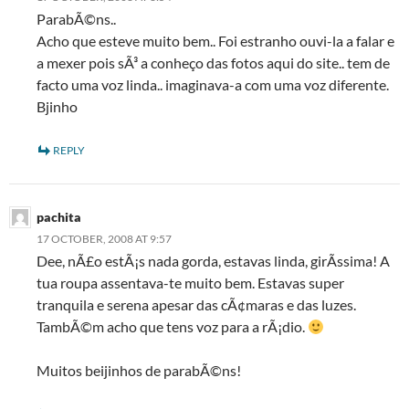
ParabÃ©ns..
Acho que esteve muito bem.. Foi estranho ouvi-la a falar e
a mexer pois sÃ³ a conheço das fotos aqui do site.. tem de
facto uma voz linda.. imaginava-a com uma voz diferente.
Bjinho
REPLY
pachita
17 OCTOBER, 2008 AT 9:57
Dee, nÃ£o estÃ¡s nada gorda, estavas linda, girÃ­ssima! A
tua roupa assentava-te muito bem. Estavas super
tranquila e serena apesar das cÃ¢maras e das luzes.
TambÃ©m acho que tens voz para a rÃ¡dio.
Muitos beijinhos de parabÃ©ns!