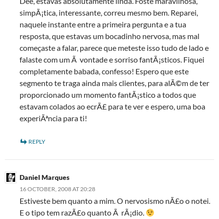
Dee, estavas absolutamente linda. Foste maravilhosa,
simpÃ¡tica, interessante, correu mesmo bem. Reparei,
naquele instante entre a primeira pergunta e a tua
resposta, que estavas um bocadinho nervosa, mas mal
começaste a falar, parece que meteste isso tudo de lado e
falaste com um Ã vontade e sorriso fantÃ¡sticos. Fiquei
completamente babada, confesso! Espero que este
segmento te traga ainda mais clientes, para alÃ©m de ter
proporcionado um momento fantÃ¡stico a todos que
estavam colados ao ecrÃ£ para te ver e espero, uma boa
experiÃªncia para ti!
REPLY
Daniel Marques
16 OCTOBER, 2008 AT 20:28
Estiveste bem quanto a mim. O nervosismo nÃ£o o notei.
E o tipo tem razÃ£o quanto Ã rÃ¡dio.