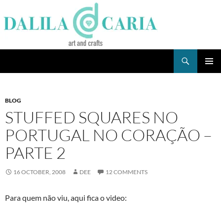
Skip
to
content
Search
Dee's Life
PRIMAR
MENU
BLOG
STUFFED SQUARES NO
PORTUGAL NO CORAÇÃO –
PARTE 2
16 OCTOBER, 2008
DEE
12 COMMENTS
Para quem não viu, aqui fica o video: