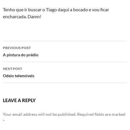
Tenho que ir buscar o Tiago daqui a bocado e vou ficar
encharcada. Damn!
Post
PREVIOUS POST
navigation
A pintura do prédio
NEXT POST
Odeio telemóveis
LEAVE A REPLY
Your email address will not be published.
Required fields are marked
*