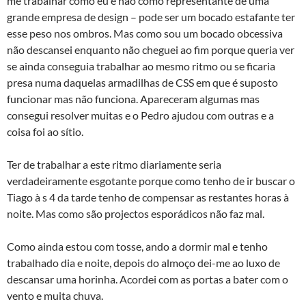
me trabalhar como eu e não como representante de uma
grande empresa de design – pode ser um bocado estafante ter
esse peso nos ombros. Mas como sou um bocado obcessiva
não descansei enquanto não cheguei ao fim porque queria ver
se ainda conseguia trabalhar ao mesmo ritmo ou se ficaria
presa numa daquelas armadilhas de CSS em que é suposto
funcionar mas não funciona. Apareceram algumas mas
consegui resolver muitas e o Pedro ajudou com outras e a
coisa foi ao sí­tio.
Ter de trabalhar a este ritmo diariamente seria
verdadeiramente esgotante porque como tenho de ir buscar o
Tiago à s 4 da tarde tenho de compensar as restantes horas à
noite. Mas como são projectos esporádicos não faz mal.
Como ainda estou com tosse, ando a dormir mal e tenho
trabalhado dia e noite, depois do almoço dei-me ao luxo de
descansar uma horinha. Acordei com as portas a bater com o
vento e muita chuva.