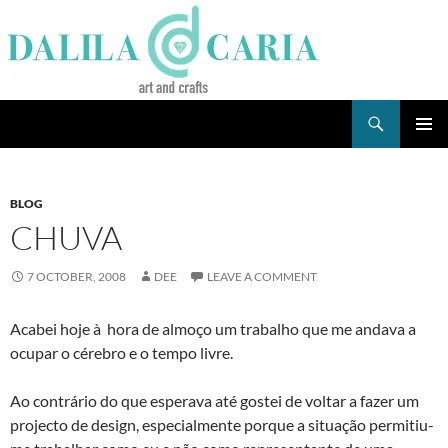
Skip
to
content
Search
Dee's Life
PRIMAR
MENU
BLOG
CHUVA
7 OCTOBER, 2008
DEE
LEAVE A COMMENT
Acabei hoje à hora de almoço um trabalho que me andava a
ocupar o cérebro e o tempo livre.
Ao contrário do que esperava até gostei de voltar a fazer um
projecto de design, especialmente porque a situação permitiu-