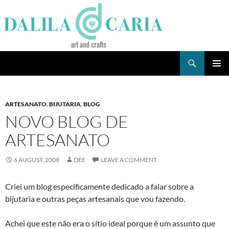
Skip
to
content
Search
Dee's Life
PRIMAR
MENU
ARTESANATO
,
BIJUTARIA
,
BLOG
NOVO BLOG DE
ARTESANATO
6 AUGUST, 2008
DEE
LEAVE A COMMENT
Criei um blog especificamente dedicado a falar sobre a
bijutaria e outras peças artesanais que vou fazendo.
Achei que este não era o sí­tio ideal porque é um assunto que