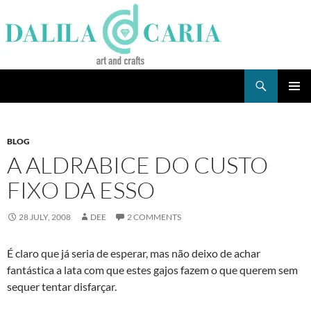
Skip
to
content
Search
Dee's Life
PRIMAR
MENU
BLOG
A ALDRABICE DO CUSTO
FIXO DA ESSO
28 JULY, 2008
DEE
2 COMMENTS
É claro que já seria de esperar, mas não deixo de achar
fantástica a lata com que estes gajos fazem o que querem sem
sequer tentar disfarçar.