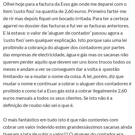
Olhei hoje para a factura da Esso gás onde me deparei com o
item ‘custo fixo’ na quantia de 2,60 euros. Primeiro fartei-me
de rir mas depois fiquei um bocado irritada. Para ter a certeza
agarrei no dossier das facturas e fui ver as facturas anteriores.
E lá estava: o valor de ‘aluguer de contador’ passou agora a
‘custo fixo’ sem qualquer explicação. Isto porque saiu uma lei
proibindo a cobrança do aluguer dos contadores por partes
das empresas de electricidade, água e gás mas os sacanas não
querem perder aquilo que devem ser uns bons trocos todos os
meses e andam a ver se conseguem dar a volta à questão
limitando-se a mudar o nome da coisa. A lei, porém, diz que
mudar o nome e continuar a cobrar o aluguer dos contadores é
proibido e como tal a Esso gás está a cobrar ilegalmente 2,60
euros mensais a todos os seus clientes. Se isto não é a
definição de roubo não sei o que é.
O mais fantástico em tudo isto é que não contentes com
cobrar um valor indevido estes grandessà­ssimos sacanas ainda
tiveram a lata de subir o valor!!! O aluguer do contador era