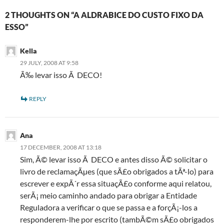
2 THOUGHTS ON “A ALDRABICE DO CUSTO FIXO DA
ESSO”
Kella
29 JULY, 2008 AT 9:58
Ã‰ levar isso Ã DECO!
REPLY
Ana
17 DECEMBER, 2008 AT 13:18
Sim, Ã© levar isso Ã DECO e antes disso Ã© solicitar o
livro de reclamaçÃµes (que sÃ£o obrigados a tÃª-lo) para
escrever e expÃ´r essa situaçÃ£o conforme aqui relatou,
serÃ¡ meio caminho andado para obrigar a Entidade
Reguladora a verificar o que se passa e a forçÃ¡-los a
responderem-lhe por escrito (tambÃ©m sÃ£o obrigados