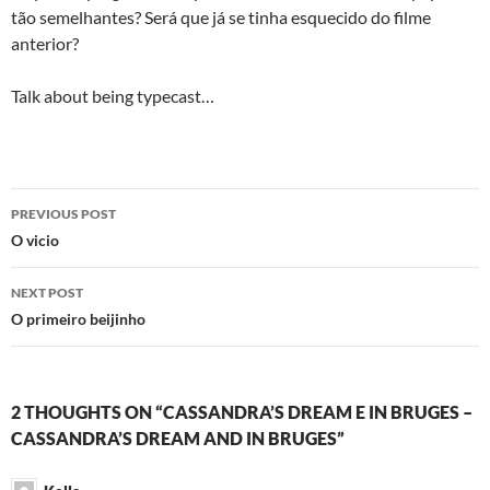
tão semelhantes? Será que já se tinha esquecido do filme
anterior?
Talk about being typecast…
Post
PREVIOUS POST
navigation
O vicio
NEXT POST
O primeiro beijinho
2 THOUGHTS ON “CASSANDRA’S DREAM E IN BRUGES –
CASSANDRA’S DREAM AND IN BRUGES”