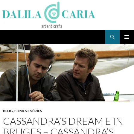
Skip
to
content
Search
Dee's Life
PRIMAR
MENU
BLOG
,
FILMES E SÉRIES
CASSANDRA’S DREAM E IN
BRUGES – CASSANDRA’S