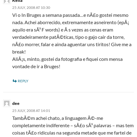
Kella
25 JULY, 2008 AT 10:30
Vi o In Bruges a semana passada…e nÃ£o gostei mesmo
nada. Achei aborrecido, extremamente asneirento (epÃ¡
aquilo era sÃ³ F words) e Ã s vezes as cenas eram
verdadeiramente patÃ©ticas, tipo o gajo cair da torre,
nÃ£o morrer, falar e ainda aguentar uns tiritos! Give me a
break!
AliÃ¡s, minto, gostei da fotografia e fiquei com mensa
vontade de ir a Bruges!
REPLY
dee
25 JULY, 2008 AT 14:01
TambÃ©m achei chato, a linguagem Ã©-me
completamente indiferente – sÃ£o sÃ³ palavras – mas tem
coisas tÃ£o ridiculas na segunda metade que me fartei de