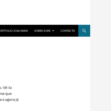
ORTFOLIO JOALHARIA
SOBRE A DEE
CONTACTO
o. Vê-lo
-me que
 e agora já