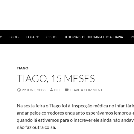
BLOG
LOJA
CESTO
TUTORIALS DE BIJUTARIA E JOALHARIA
P
TIAGO
TIAGO, 15 MESES
22 JUNE, 2008
DEE
LEAVE A COMMENT
Na sexta feira o Tiago foi à inspecção médica no infantári
andar pelos corredores enquanto esperávamos lembrou
quando lá estivemos para o inscrever ele ainda não andava
não faz outra coisa.