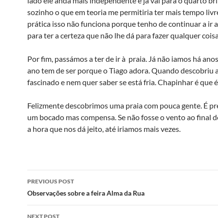
lado ele anda mais independente e já vai para o quarto br
sozinho o que em teoria me permitiria ter mais tempo liv
prática isso não funciona porque tenho de continuar a ir a
para ter a certeza que não lhe dá para fazer qualquer cois
Por fim, passámos a ter de ir à praia. Já não iamos há ano
ano tem de ser porque o Tiago adora. Quando descobriu a
fascinado e nem quer saber se está fria. Chapinhar é que é
Felizmente descobrimos uma praia com pouca gente. É pr
um bocado mas compensa. Se não fosse o vento ao final do
a hora que nos dá jeito, até iriamos mais vezes.
Post
PREVIOUS POST
navigation
Observações sobre a feira Alma da Rua
NEXT POST