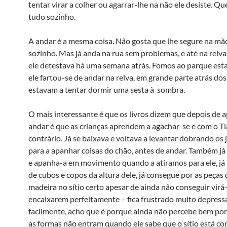
tentar virar a colher ou agarrar-lhe na não ele desiste. Qu
tudo sozinho.
A andar é a mesma coisa. Não gosta que lhe segure na mão
sozinho. Mas já anda na rua sem problemas, e até na relva
ele detestava há uma semana atrás. Fomos ao parque est
ele fartou-se de andar na relva, em grande parte atrás do
estavam a tentar dormir uma sesta à sombra.
O mais interessante é que os livros dizem que depois de 
andar é que as crianças aprendem a agachar-se e com o Ti
contrário. Já se baixava e voltava a levantar dobrando os 
para a apanhar coisas do chão, antes de andar. Também já 
e apanha-a em movimento quando a atiramos para ele, já 
de cubos e copos da altura dele, já consegue por as peças 
madeira no sí­tio certo apesar de ainda não conseguir virá-
encaixarem perfeitamente – fica frustrado muito depressa
facilmente, acho que é porque ainda não percebe bem po
as formas não entram quando ele sabe que o sí­tio está co