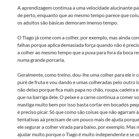
A aprendizagem continua a uma velocidade alucinante p
de perto, enquanto que ao mesmo tempo parece que cois
os adultos são básicas demoram imenso tempo.
O Tiago já come com a colher, por exemplo, mas ainda co
falhas porque aplica demasiada força quando não é preci
a colher ao mesmo tempo que a puxa para fora da boca r
numa grande porcaria.
Geralmente, como treino, dou-lhe uma colher para ele ir
puré de fruta e vou dando e umas colheradas pelo outro l
não deixo porque fica mais papa no chão, roupa, cadeira 
que na barriga dele. O peixe e a carne continua a comer so
mastiga muito bem por isso basta cortar em bocados peq
é preciso picar. Só que como são coisas que não agarram à
tentativas aà­ precisam de um pouco mais de ajuda porq
ele segurar a colher virada para baixo, por exemplo. Mas
ajudar muito porque o Tiago é muito independente e se 