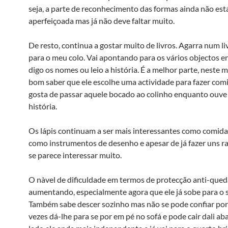
seja, a parte de reconhecimento das formas ainda não est
aperfeiçoada mas já não deve faltar muito.
De resto, continua a gostar muito de livros. Agarra num l
para o meu colo. Vai apontando para os vários objectos 
digo os nomes ou leio a história. É a melhor parte, neste
bom saber que ele escolhe uma actividade para fazer com
gosta de passar aquele bocado ao colinho enquanto ouv
história.
Os lápis continuam a ser mais interessantes como comid
como instrumentos de desenho e apesar de já fazer uns r
se parece interessar muito.
O nà­vel de dificuldade em termos de protecção anti-qued
aumentando, especialmente agora que ele já sobe para o s
Também sabe descer sozinho mas não se pode confiar por
vezes dá-lhe para se por em pé no sofá e pode cair dali ab