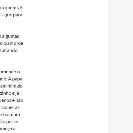
ara quem vê
as que para
m algumas
so ou morde
esultando
 comendo o
ado. A papa
e em mim do
zinho e já
uenos e não
 colher as
ue é comum
 não posso
começo a