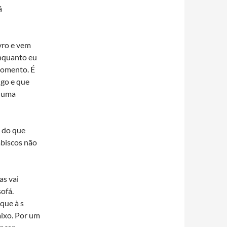
á
ivro e vem
enquanto eu
 momento. É
igo e que
e uma
a do que
abiscos não
as vai
ofá.
que à s
aixo. Por um