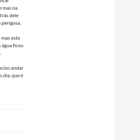
incar
re mas na
trás dele
a perigosa.
s mas este
 água ficou
.
eciso andar
 dia, que é