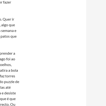
er fazer
. Quer ir
, algo que
a semana e
s patos que
aprender a
ago foi ao
joelhos,
atira a bola
faz torres
do puzzle de
las até
 e desiste
rque é que
rrecto. Ou