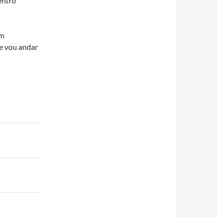
entro
um
e vou andar