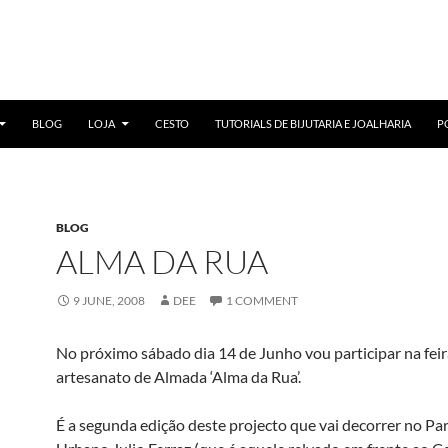
BLOG
LOJA
CESTO
TUTORIALS DE BIJUTARIA E JOALHARIA
P
BLOG
ALMA DA RUA
9 JUNE, 2008
DEE
1 COMMENT
No próximo sábado dia 14 de Junho vou participar na feir
artesanato de Almada ‘Alma da Rua’.
É a segunda edição deste projecto que vai decorrer no Pa