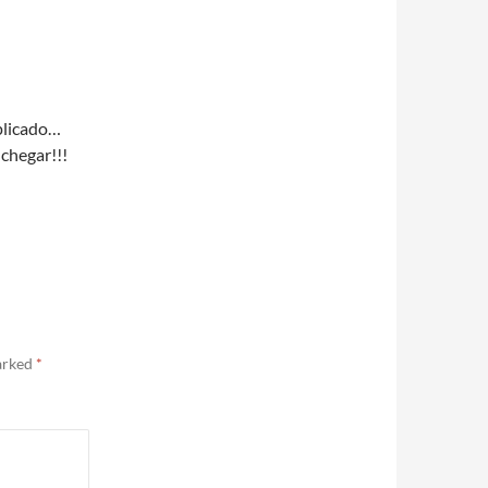
plicado…
chegar!!!
marked
*