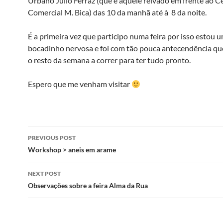
Urbano Julio Ferraz (que é aquele relvado em frente ao C
Comercial M. Bica) das 10 da manhã até à 8 da noite.
É a primeira vez que participo numa feira por isso estou 
bocadinho nervosa e foi com tão pouca antecendência qu
o resto da semana a correr para ter tudo pronto.
Espero que me venham visitar
Post
PREVIOUS POST
navigation
Workshop > aneis em arame
NEXT POST
Observações sobre a feira Alma da Rua