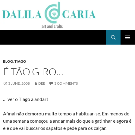
Skip
to
content
Search
Dee's Life
PRIMAR
MENU
BLOG
,
TIAGO
É TÃO GIRO…
3 JUNE, 2008
DEE
3 COMMENTS
… ver o Tiago a andar!
Afinal não demorou muito tempo a habituar-se. Em menos de
uma semana começou a andar mais do que a gatinhar e agora é
ele que vai buscar os sapatos e pede para os calçar.