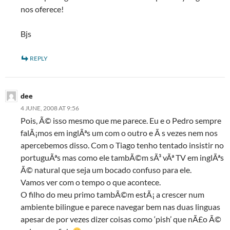
nos oferece!
Bjs
REPLY
dee
4 JUNE, 2008 AT 9:56
Pois, Ã© isso mesmo que me parece. Eu e o Pedro sempre
falÃ¡mos em inglÃªs um com o outro e Ã s vezes nem nos
apercebemos disso. Com o Tiago tenho tentado insistir no
portuguÃªs mas como ele tambÃ©m sÃ³ vÃª TV em inglÃªs
Ã© natural que seja um bocado confuso para ele.
Vamos ver com o tempo o que acontece.
O filho do meu primo tambÃ©m estÃ¡ a crescer num
ambiente bilingue e parece navegar bem nas duas linguas
apesar de por vezes dizer coisas como ‘pish’ que nÃ£o Ã©