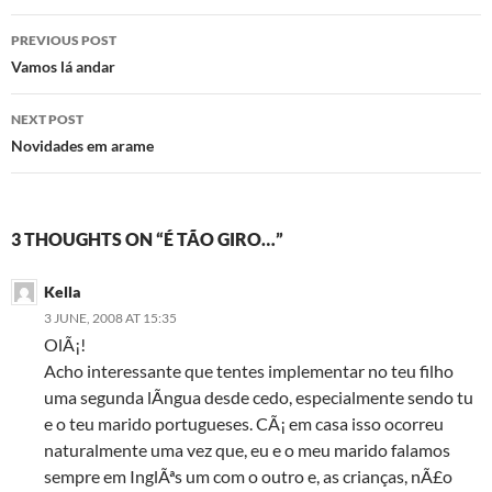
Post
PREVIOUS POST
navigation
Vamos lá andar
NEXT POST
Novidades em arame
3 THOUGHTS ON “É TÃO GIRO…”
Kella
3 JUNE, 2008 AT 15:35
OlÃ¡!
Acho interessante que tentes implementar no teu filho
uma segunda lÃ­ngua desde cedo, especialmente sendo tu
e o teu marido portugueses. CÃ¡ em casa isso ocorreu
naturalmente uma vez que, eu e o meu marido falamos
sempre em InglÃªs um com o outro e, as crianças, nÃ£o