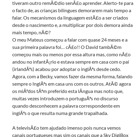
tiveram outro remÃ©dio senÃ£o aprender. Alerto-te para
o facto de, as crianças bilingues demorarem mais tempo a
falar. Os mecanismos da linguagem estÃ£o a ser criados
desde o nascimento e, a multiplicar por dois demora ainda
mais tempo, nÃ©?
O meu Mateus começou a falar com quase 24 meses e a
sua primeira palavra foi… cÃ£o!! O David tambÃ©m
começou mais ou menos por essa altura mas, como nÃ£o
andou no infantÃ¡rio e estava sempre em casa com o pai
(irlandÃªs) acabou por adoptar o inglÃªs desde cedo.
Agora, com a Becky, vamos fazer da mesma forma, falando
sempre o InglÃªs em casa uns com os outros. AtÃ© agora
os miÃºdos tÃªm preferido esta lÃ­ngua mas noto que,
muitas vezes introduzem o portuguÃªs no discurso
quando desconhecem a palavra correspondente em
inglÃªs o que resulta numa grande trapalhada.
A televisÃ£o tem ajudado imenso pois nunca vemos
canais portugueses mas sim os canais que a Sky DigiBox