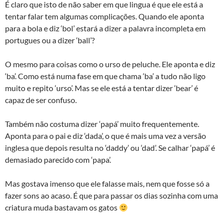
É claro que isto de não saber em que lingua é que ele está a
tentar falar tem algumas complicações. Quando ele aponta
para a bola e diz ‘bol’ estará a dizer a palavra incompleta em
portugues ou a dizer ‘ball’?
O mesmo para coisas como o urso de peluche. Ele aponta e diz
‘ba’. Como está numa fase em que chama ‘ba’ a tudo não ligo
muito e repito ‘urso’. Mas se ele está a tentar dizer ‘bear’ é
capaz de ser confuso.
Também não costuma dizer ‘papá’ muito frequentemente.
Aponta para o pai e diz ‘dada’, o que é mais uma vez a versão
inglesa que depois resulta no ‘daddy’ ou ‘dad’. Se calhar ‘papá’ é
demasiado parecido com ‘papa’.
Mas gostava imenso que ele falasse mais, nem que fosse só a
fazer sons ao acaso. É que para passar os dias sozinha com uma
criatura muda bastavam os gatos