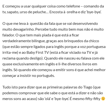
E começou a usar qualquer coisa como telefone – comando da
tv, sapato, urso de peluche… Encosta à orelha e diz ‘bye-bye’.
O que me leva à questão da fala que se vai desenvolvendo
muito devagarinho. Percebe tudo muito bem mas não é muito
falador. O que tem mais piada é que está a ficar
verdadeiramente bilingue, graças aos brinquedos da chicco
(que estão sempre ligados para inglês porque a voz portuguesa
irrita-me) e ao Baby First TV (está a ficar viciado na TV e já
reclama quando desligo). Quando ele nasceu eu falava com ele
quase exclusivamente em inglês e li-lhe diversos livros em
inglês. Só quando ele começou a emitir sons é que achei melhor
começar a insistir no português.
Tudo isto para dizer que as primeiras palavras do Tiago (que
podemos comprovar que ele sabe o que está a dizer e não são
meros sons ao acaso) são ‘olá’ e ‘bye-bye’. É mesmo fifty-fifty