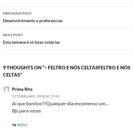
Post
PREVIOUS POST
navigation
Desenvolvimento e preferencias
NEXT POST
Esta semana é só boas notà­cias
9 THOUGHTS ON “– FELTRO E NÓS CELTASFELTRO E NÓS
CELTAS”
Prima Rita
22 FEBRUARY, 2008 AT 15:47
Ai que bonitos!!!Qualquer dia encomenso um…
Bjs para voces
REPLY