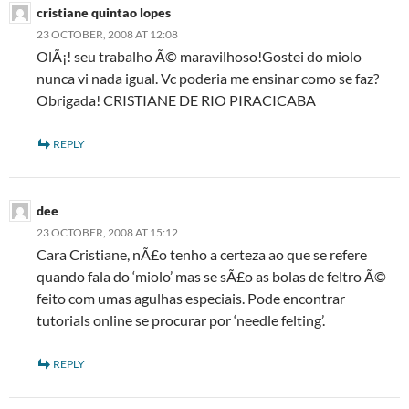
cristiane quintao lopes
23 OCTOBER, 2008 AT 12:08
OlÃ¡! seu trabalho Ã© maravilhoso!Gostei do miolo
nunca vi nada igual. Vc poderia me ensinar como se faz?
Obrigada! CRISTIANE DE RIO PIRACICABA
REPLY
dee
23 OCTOBER, 2008 AT 15:12
Cara Cristiane, nÃ£o tenho a certeza ao que se refere
quando fala do ‘miolo’ mas se sÃ£o as bolas de feltro Ã©
feito com umas agulhas especiais. Pode encontrar
tutorials online se procurar por ‘needle felting’.
REPLY