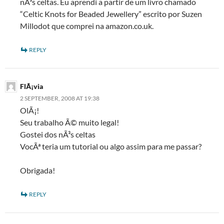
nÃ³s celtas. Eu aprendi a partir de um livro chamado
“Celtic Knots for Beaded Jewellery” escrito por Suzen
Millodot que comprei na amazon.co.uk.
REPLY
FlÃ¡via
2 SEPTEMBER, 2008 AT 19:38
OlÃ¡!
Seu trabalho Ã© muito legal!
Gostei dos nÃ³s celtas
VocÃª teria um tutorial ou algo assim para me passar?
Obrigada!
REPLY