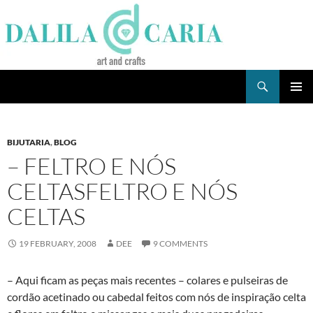
Skip
to
content
Search
Dee's Life
PRIMAR
MENU
BIJUTARIA
,
BLOG
– FELTRO E NÓS
CELTASFELTRO E NÓS
CELTAS
19 FEBRUARY, 2008
DEE
9 COMMENTS
– Aqui ficam as peças mais recentes – colares e pulseiras de
cordão acetinado ou cabedal feitos com nós de inspiração celta