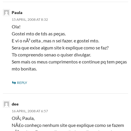
Paula
15 APRIL, 2008 AT 8:32
Ola!
Gostei mto de tds as peças.
E vi o nÃ³ celta , mas n sei fazer. e gostei mto.
Sera que exise algum site k explique como se faz?
Tb compreendo senao o quiser divulgar.
Sem mais os meus cumprimentos e continue pq tem peças
mto bonitas.
REPLY
dee
16 APRIL, 2008 AT 6:57
OlÃ¡ Paula,
NÃ£o conheço nenhum site que explique como se fazem