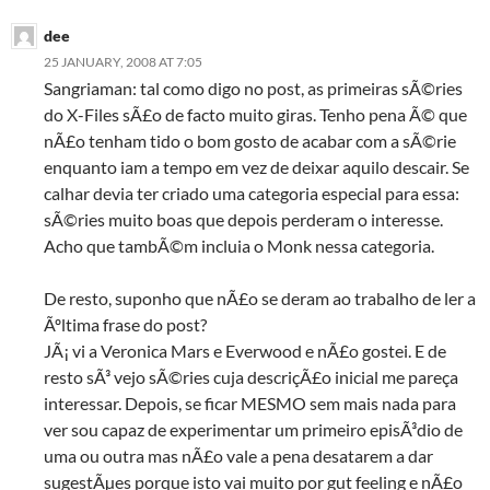
dee
25 JANUARY, 2008 AT 7:05
Sangriaman: tal como digo no post, as primeiras sÃ©ries
do X-Files sÃ£o de facto muito giras. Tenho pena Ã© que
nÃ£o tenham tido o bom gosto de acabar com a sÃ©rie
enquanto iam a tempo em vez de deixar aquilo descair. Se
calhar devia ter criado uma categoria especial para essa:
sÃ©ries muito boas que depois perderam o interesse.
Acho que tambÃ©m incluia o Monk nessa categoria.
De resto, suponho que nÃ£o se deram ao trabalho de ler a
Ãºltima frase do post?
JÃ¡ vi a Veronica Mars e Everwood e nÃ£o gostei. E de
resto sÃ³ vejo sÃ©ries cuja descriçÃ£o inicial me pareça
interessar. Depois, se ficar MESMO sem mais nada para
ver sou capaz de experimentar um primeiro episÃ³dio de
uma ou outra mas nÃ£o vale a pena desatarem a dar
sugestÃµes porque isto vai muito por gut feeling e nÃ£o