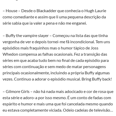
– House – Desde o Blackadder que conhecia o Hugh Laurie
como comediante e assim que li uma pequena descrição da
série sabia que ia valer a pena e não me enganei.
– Buffy the vampire slayer – Começou na lista das que tinha
vergonha de ver e depois tornei-me fã incondicional. Tem uns
episódios mais fraquinhos mas o humor tà­pico de Joss
Whedon compensa as falhas ocasionais. Fez a transição das
séries em que acaba tudo bem no final de cada episódio para
séries com continuação e sem medo de matar personagens
principais ocasionalmente, incluindo a própria Buffy algumas
vezes. Continuo a adorar o episódio musical. Bring Buffy back!
– Gilmore Girls – não há nada mais adocicado e cor de rosa que
esta série e adoro-a por isso mesmo. É um conto de fadas com
espà­rito e humor e mais uma que foi cancelada mesmo quando
eu estava completamente viciada. Odeio cadeias de televisão…