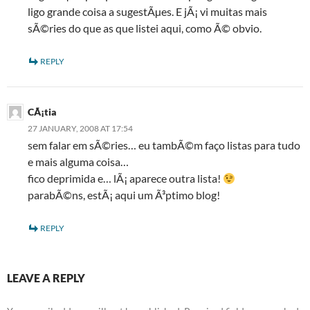
ligo grande coisa a sugestÃµes. E jÃ¡ vi muitas mais
sÃ©ries do que as que listei aqui, como Ã© obvio.
REPLY
CÃ¡tia
27 JANUARY, 2008 AT 17:54
sem falar em sÃ©ries… eu tambÃ©m faço listas para tudo
e mais alguma coisa…
fico deprimida e… lÃ¡ aparece outra lista!
parabÃ©ns, estÃ¡ aqui um Ã³ptimo blog!
REPLY
LEAVE A REPLY