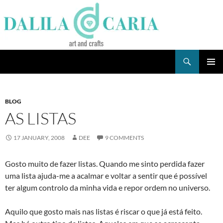
Skip
to
content
Search
Dee's Life
PRIMAR
MENU
BLOG
AS LISTAS
17 JANUARY, 2008
DEE
9 COMMENTS
Gosto muito de fazer listas. Quando me sinto perdida fazer
uma lista ajuda-me a acalmar e voltar a sentir que é possível
ter algum controlo da minha vida e repor ordem no universo.
Aquilo que gosto mais nas listas é riscar o que já está feito.