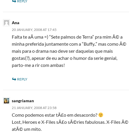
REPLY
Ana
20 JANUARY, 2008 AT 17:45
Falta te aÃ­ uma =) “Sete palmos de Terra” pra mim Ã© a
minha preferida juntamente com a “Buffy..” mas como Ã©
mais para o drama nao deve ser daquelas que mais
gostas(?), apesar de eu achar o humor da serie genial,
parto-me a rir com ambas!
REPLY
sangriaman
21 JANUARY, 2008 AT 23:58
Como podemos estar tÃ£o em desacordo?
Lost, Heroes e X-Files sÃ£o sÃ©ries fabulosas. X-Files Ã©
atÃ© um mito.