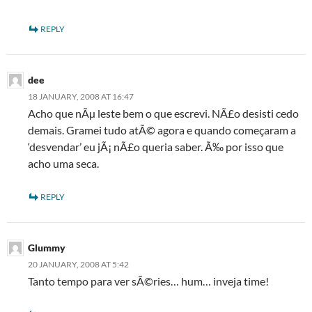
REPLY
dee
18 JANUARY, 2008 AT 16:47
Acho que nÃµ leste bem o que escrevi. NÃ£o desisti cedo
demais. Gramei tudo atÃ© agora e quando começaram a
‘desvendar’ eu jÃ¡ nÃ£o queria saber. Ã‰ por isso que
acho uma seca.
REPLY
Glummy
20 JANUARY, 2008 AT 5:42
Tanto tempo para ver sÃ©ries… hum… inveja time!