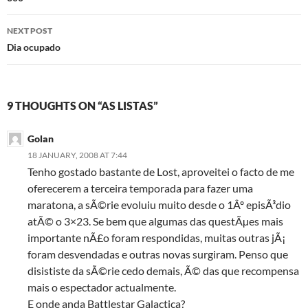
navigation
NEXT POST
Dia ocupado
9 THOUGHTS ON “AS LISTAS”
Golan
18 JANUARY, 2008 AT 7:44
Tenho gostado bastante de Lost, aproveitei o facto de me
oferecerem a terceira temporada para fazer uma
maratona, a sÃ©rie evoluiu muito desde o 1Âº episÃ³dio
atÃ© o 3×23. Se bem que algumas das questÃµes mais
importante nÃ£o foram respondidas, muitas outras jÃ¡
foram desvendadas e outras novas surgiram. Penso que
disististe da sÃ©rie cedo demais, Ã© das que recompensa
mais o espectador actualmente.
E onde anda Battlestar Galactica?