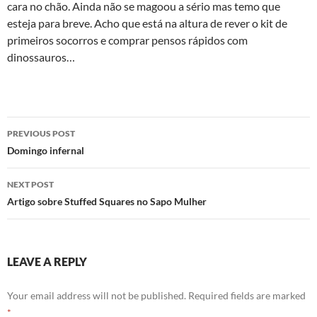
cara no chão. Ainda não se magoou a sério mas temo que
esteja para breve. Acho que está na altura de rever o kit de
primeiros socorros e comprar pensos rápidos com
dinossauros…
Post
PREVIOUS POST
navigation
Domingo infernal
NEXT POST
Artigo sobre Stuffed Squares no Sapo Mulher
LEAVE A REPLY
Your email address will not be published.
Required fields are marked
*