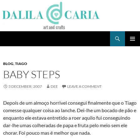
Skip
to
content
Search
Dee's Life
PRIMAR
MENU
BLOG
,
TIAGO
BABY STEPS
3 DECEMBER, 2007
DEE
LEAVE A COMMENT
Depois de um almoço horrivel consegui finalmente que o Tiago
comesse qualquer coisa ao lanche. Dei-lhe um bocado de pão e
enquanto ele estava entretido a roer aquilo fui conseguindo
dar-lhe umas colheradas de papa e fruta pelo meio sem ele
chorar. Foi pouco mas é melhor que nada.