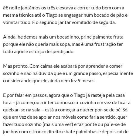
à€ noite jantámos os três e estava a correr tudo bem com a
mesma técnica até o Tiago se engasgar num bocado de pão e
vomitar tudo. É o segundo jantar vomitado de seguida.
Ainda lhe demos mais um bocadinho, principalmente fruta
porque ele não queria mais sopa, mas é uma frustração ter
todo aquele esforço desperdiçado.
Mas pronto. Com calma ele acabará por aprender a comer
sozinho e não há dúvida que é um grande passo, especialmente
considerando que ele ainda nem fez 9 meses.
E por falar em passos, agora que o Tiago já rasteja pela casa
fora – já começou a ir ter connosco à cozinha em vez de ficar a
queixar-se na sala – está a começar a querer por-se de pé. Só
que em vez de se apoiar nos móveis como faria sentido, quer
fazer tudo sozinho (mais uma vez) e faz ponte ou pà´e-se de
joelhos com o tronco direito e bate palminhas e depois cai de