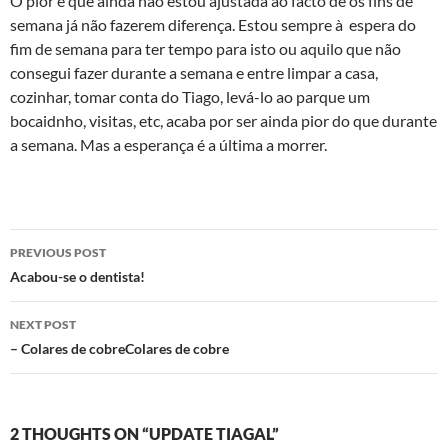
O pior é que ainda não estou ajustada ao facto de os fins de
semana já não fazerem diferença. Estou sempre à espera do
fim de semana para ter tempo para isto ou aquilo que não
consegui fazer durante a semana e entre limpar a casa,
cozinhar, tomar conta do Tiago, levá-lo ao parque um
bocaidnho, visitas, etc, acaba por ser ainda pior do que durante
a semana. Mas a esperança é a última a morrer.
Post
PREVIOUS POST
navigation
Acabou-se o dentista!
NEXT POST
– Colares de cobreColares de cobre
2 THOUGHTS ON “UPDATE TIAGAL”