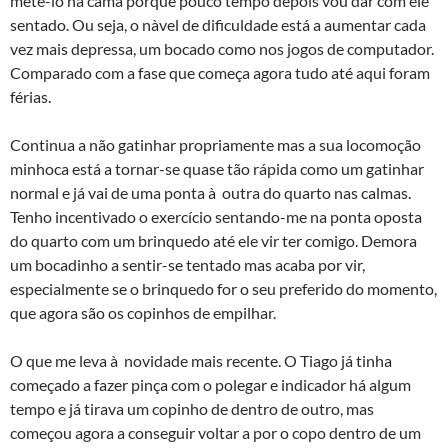
mete-lo na cama porque pouco tempo depois vou dar com ele
sentado. Ou seja, o nà­vel de dificuldade está a aumentar cada
vez mais depressa, um bocado como nos jogos de computador.
Comparado com a fase que começa agora tudo até aqui foram
férias.
Continua a não gatinhar propriamente mas a sua locomoção
minhoca está a tornar-se quase tão rápida como um gatinhar
normal e já vai de uma ponta à outra do quarto nas calmas.
Tenho incentivado o exercí­cio sentando-me na ponta oposta
do quarto com um brinquedo até ele vir ter comigo. Demora
um bocadinho a sentir-se tentado mas acaba por vir,
especialmente se o brinquedo for o seu preferido do momento,
que agora são os copinhos de empilhar.
O que me leva à novidade mais recente. O Tiago já tinha
começado a fazer pinça com o polegar e indicador há algum
tempo e já tirava um copinho de dentro de outro, mas
começou agora a conseguir voltar a por o copo dentro de um