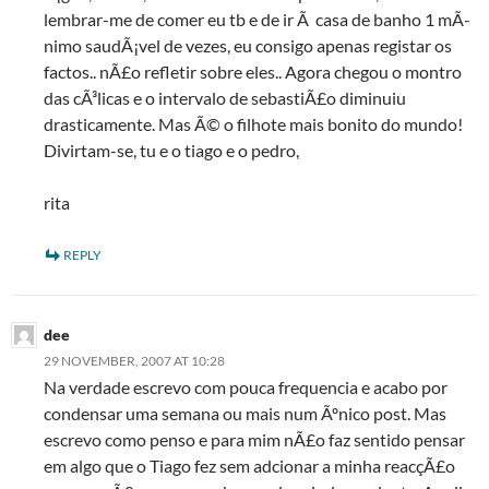
lembrar-me de comer eu tb e de ir Ã casa de banho 1 mÃ­
nimo saudÃ¡vel de vezes, eu consigo apenas registar os
factos.. nÃ£o refletir sobre eles.. Agora chegou o montro
das cÃ³licas e o intervalo de sebastiÃ£o diminuiu
drasticamente. Mas Ã© o filhote mais bonito do mundo!
Divirtam-se, tu e o tiago e o pedro,
rita
REPLY
dee
29 NOVEMBER, 2007 AT 10:28
Na verdade escrevo com pouca frequencia e acabo por
condensar uma semana ou mais num Ãºnico post. Mas
escrevo como penso e para mim nÃ£o faz sentido pensar
em algo que o Tiago fez sem adcionar a minha reacçÃ£o