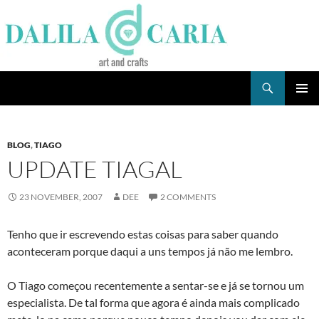
Skip
to
content
Search
Dee's Life
PRIMAR
MENU
BLOG
,
TIAGO
UPDATE TIAGAL
23 NOVEMBER, 2007
DEE
2 COMMENTS
Tenho que ir escrevendo estas coisas para saber quando
aconteceram porque daqui a uns tempos já não me lembro.
O Tiago começou recentemente a sentar-se e já se tornou um
especialista. De tal forma que agora é ainda mais complicado