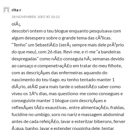
rita r
28 NOVEMBER, 2007 AT 10:22
olÃ¡,
descobri ontem o teu blogue enquanto pesquisava com
algum desespero sobre o grande tema das cÃ³licas.
“Tenho” um SebastiÃ£o (serÃ¡ sempre mais dele prÃ³prio
do que meu), com 26 dias. Revi-me, e ri-me “a bandeiras
despregadas” como nÃ£o conseguia hÃ¡ semanas devido
ao cansaço e compenetraçÃ£o em tratar do meu filhote,
com as descriçÃµes das enfermeiras aquando do
nascimento do teu tiago. eu tenho tentado manter 1
diÃ¡rio, atÃ© para mais tarde o sebastiÃ£o saber como
viveu os 1Âºs dias, mas questiono-me como consegues e
conseguiste manter 1 blogue com descriçÃµes e
reflexÃµes tÃ£o exaustivas.. entre alimentaçÃ£o, fraldas,
fucidine no umbigo, soro no nariz e massagem abdominal
antes de cada refeiçÃ£o, lavar e esterilzar biberons, ferver
Ã¡gua, banho, lavar e estender roupinha dele, tentar