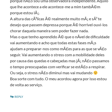
porque nÃ£o sou uma observadora independente. Aquilo
que lhe acontece a ele acontece-me a mim tambÃ©m
porque estou lÃ¡.
A altura das cÃ³licas Ã© realmente muito mÃ¡ e sÃ³ te
desejo que passem depressa porque Ã© horrivel ouvi-los
chorar daquela maneira sem poder fazer nada.
Mas o que tenho aprendido Ã© que o nÃ­vel de dificuldade
vai aumentando e acho que todas estas fases mÃ¡s
ajudam a preparar-nos como mÃ£es para as que se vÃ£o
seguir. Vai aumentando o stress com a mobilidade deles
por causa das quedas e cabeçadas mas jÃ¡ nÃ£o passamos
o tempo preocupadas com verificar se estÃ£o a respirar.
Ou seja, o stress nÃ£o diminui mas vai mudando
Boa sorte com tudo. O meu acordou agora por isso estou
de volta ao serviço.
REPLY