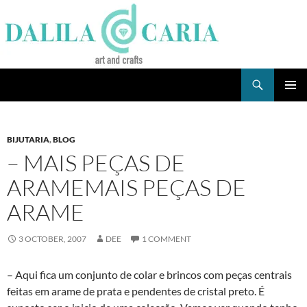
Skip
to
content
Search
Dee's Life
PRIMAR
MENU
BIJUTARIA
,
BLOG
– MAIS PEÇAS DE
ARAMEMAIS PEÇAS DE
ARAME
3 OCTOBER, 2007
DEE
1 COMMENT
– Aqui fica um conjunto de colar e brincos com peças centrais
feitas em arame de prata e pendentes de cristal preto. É