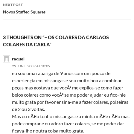
NEXT POST
Novos Stuffed Squares
3 THOUGHTS ON “– OS COLARES DA CARLAOS
COLARES DA CARLA”
raquel
29 JUNE, 2009 AT 10:09
eu sou uma rapariga de 9 anos com um pouco de
esperiençia em missangas e sou muito boa a combinar
peças mas gostava que vocÃª me explica-se como fazer
belos colares como vocÃª se me poder ajudar eu fico-hle
muito grata por favor ensina-me a fazer colares, polseiras
de 2 ou 3 voltas.
Mas eu nÃ£o tenho missangas e a minha mÃ£e nÃ£o mas
pode comprar e eu adoro fazer colares, se me poder dar
ficava-lhe noutra coisa muito grata.