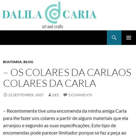
Skip
to
content
Search
Dee's Life
PRIMAR
MENU
BIJUTARIA
,
BLOG
– OS COLARES DA CARLAOS
COLARES DA CARLA
22 SEPTEMBER, 2007
DEE
3 COMMENTS
– Recentemente tive uma encomenda da minha amiga Carla
para lhe fazer uns colares a partir de alguns materiais que ela
arranjou e segundo as suas especificações. Este tipo de
encomendas pode parecer limitador porque se faz a peça ao